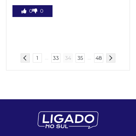
0
0
…
…
1
33
34
35
48