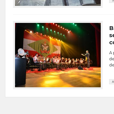
B
s
c
A 
de
de
A