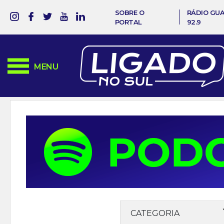
SOBRE O
RÁDIO GU
PORTAL
92.9
MENU