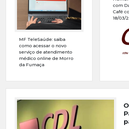
com Da
Café c
18/03/
MF TeleSaúde: saiba
como acessar o novo
serviço de atendimento
médico online de Morro
da Fumaça
O
P
p