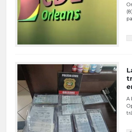
Or
(8
pa
L
t
e
A 
Op
tr