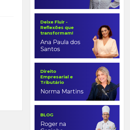
Deixe Fluir -
Reflexões que
transformam!
Ana Paula dos
Santos
Direito
Empresarial e
Tributário
Norma Martins
BLOG
Roger na