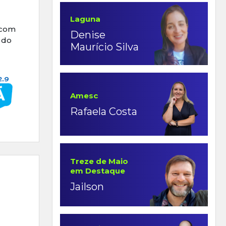
Laguna
 com
Denise
 do
Maurício Silva
Amesc
Rafaela Costa
Treze de Maio
em Destaque
Jailson