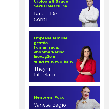
Urologia & Saúde
Sexual Masculina
Rafael De
Conti
Empresa familiar,
gestão
humanizada,
endomarketing,
inovação e
empreendedorismo
Thayni
Librelato
Mente em Foco
Vanesa Bagio