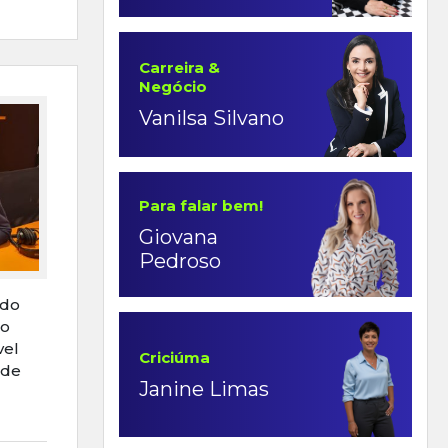
Carreira &
Negócio
Vanilsa Silvano
Para falar bem!
Giovana
Pedroso
ndo
do
vel
Criciúma
 de
Janine Limas