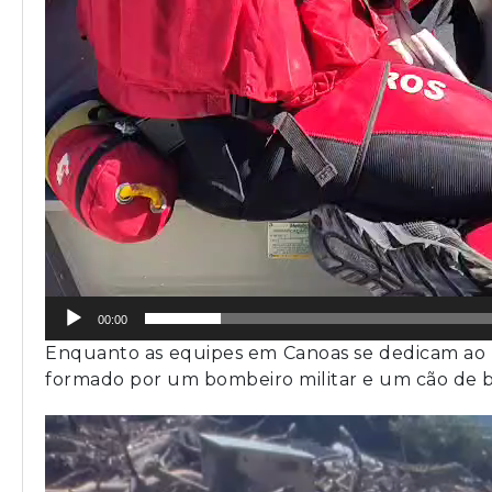
00:00
Enquanto as equipes em Canoas se dedicam ao r
formado por um bombeiro militar e um cão de bu
Tocador
de
vídeo