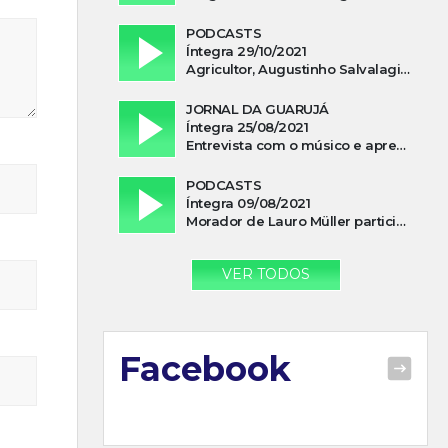
PODCASTS
Íntegra 29/10/2021
Agricultor, Augustinho Salvalagio, relata sobre aparição do Cavaleiro Negro no Rio das Furnas
JORNAL DA GUARUJÁ
Íntegra 25/08/2021
Entrevista com o músico e apresentador, Lismael Ferrareis, no Cidade e Campo
PODCASTS
Íntegra 09/08/2021
Morador de Lauro Müller participa de motociata em apoio a Bolsonaro
VER TODOS
Facebook