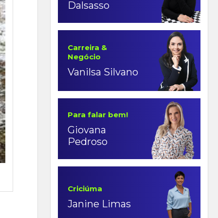
Dalsasso
Carreira &
Negócio
Vanilsa Silvano
Para falar bem!
Giovana
Pedroso
Criciúma
Janine Limas