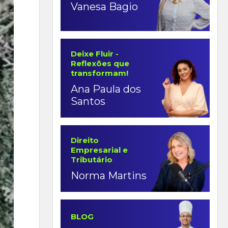
Vanesa Bagio
Deixe Fluir -
Reflexões que
transformam!
Ana Paula dos
Santos
Direito
Empresarial e
Tributário
Norma Martins
BLOG