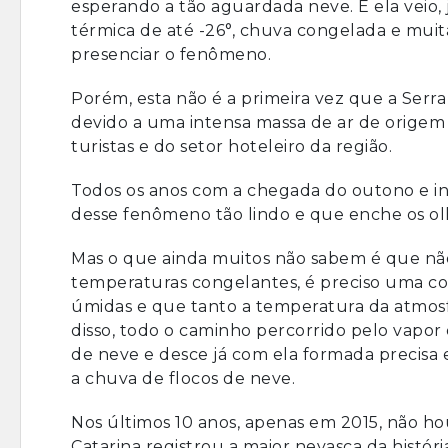
esperando a tão aguardada neve. E ela veio,
térmica de até -26°, chuva congelada e muita 
presenciar o fenômeno.
Porém, esta não é a primeira vez que a Serr
devido a uma intensa massa de ar de origem 
turistas e do setor hoteleiro da região.
Todos os anos com a chegada do outono e in
desse fenômeno tão lindo e que enche os o
Mas o que ainda muitos não sabem é que nã
temperaturas congelantes, é preciso uma co
úmidas e que tanto a temperatura da atmosf
disso, todo o caminho percorrido pelo vapor
de neve e desce já com ela formada precisa 
a chuva de flocos de neve.
Nos últimos 10 anos, apenas em 2015, não ho
Catarina registrou a maior nevasca da histó