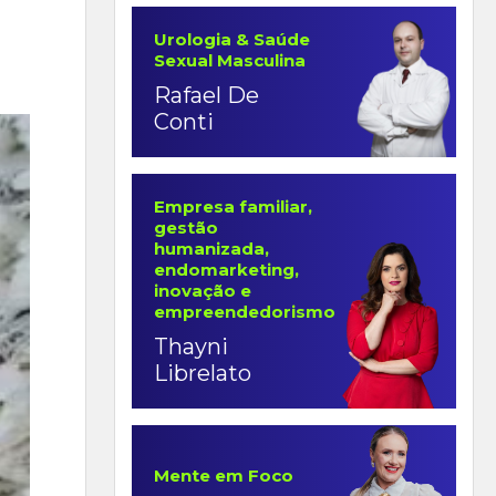
Urologia & Saúde
Sexual Masculina
Rafael De
Conti
Empresa familiar,
gestão
humanizada,
endomarketing,
inovação e
empreendedorismo
Thayni
Librelato
Mente em Foco