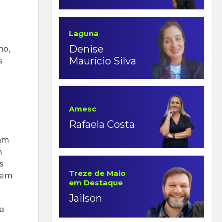
Laguna
Denise
no,
Maurício Silva
s
Amesc
Rafaela Costa
jam
m
s
Treze de Maio
mem
em Destaque
Jailson
a