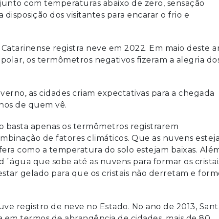
 junto com temperaturas abaixo de zero, sensação
disposição dos visitantes para encarar o frio e
a Catarinense registra neve em 2022. Em maio deste a
polar, os termômetros negativos fizeram a alegria do
verno, as cidades criam expectativas para a chegada
lhos de quem vê.
o basta apenas os termômetros registrarem
mbinação de fatores climáticos. Que as nuvens este
era como a temperatura do solo estejam baixas. Alé
 d´água que sobe até as nuvens para formar os cristai
estar gelado para que os cristais não derretam e for
uve registro de neve no Estado. No ano de 2013, Sant
ria em termos de abrangência de cidades, mais de 80