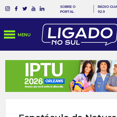
SOBRE O
RÁDIO GU
PORTAL
92.9
MENU