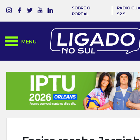
SOBRE O
RÁDIO GU
PORTAL
92.9
MENU