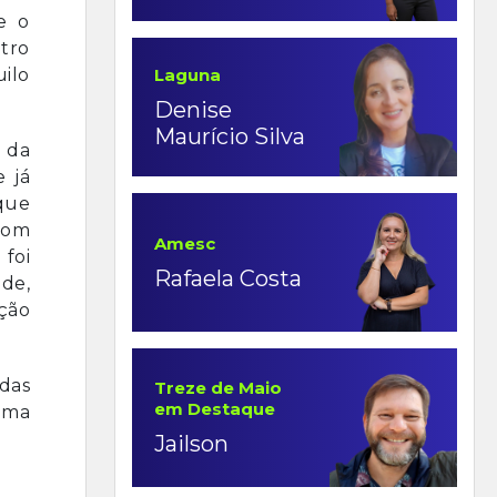
e o
ntro
Laguna
uilo
Denise
Maurício Silva
a da
 já
que
com
Amesc
 foi
Rafaela Costa
úde,
ação
ndas
Treze de Maio
em Destaque
cima
Jailson