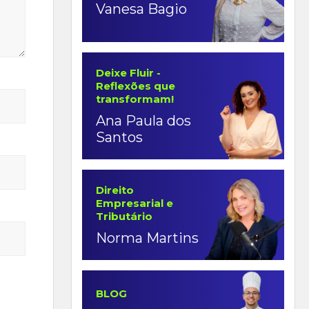
Vanesa Bagio
Deixe Fluir -
Reflexões que
transformam!
Ana Paula dos
Santos
Direito
Empresarial e
Tributário
Norma Martins
BLOG