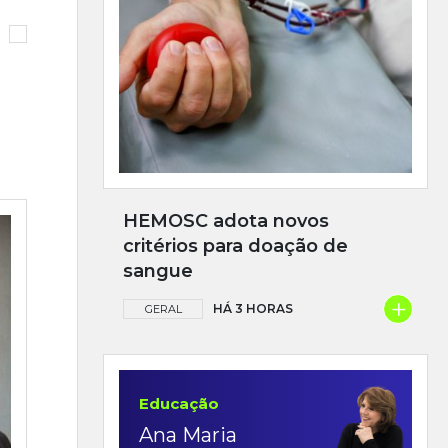
HEMOSC adota novos
critérios para doação de
sangue
+
HÁ 3 HORAS
GERAL
Educação
Ana Maria