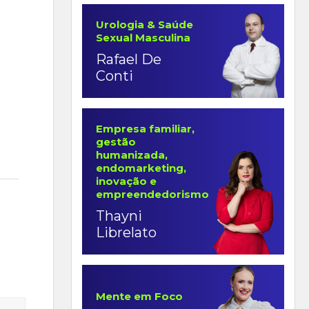
Urologia & Saúde
Sexual Masculina
Rafael De
Conti
Empresa familiar,
gestão
humanizada,
endomarketing,
inovação e
empreendedorismo
Thayni
Librelato
Mente em Foco