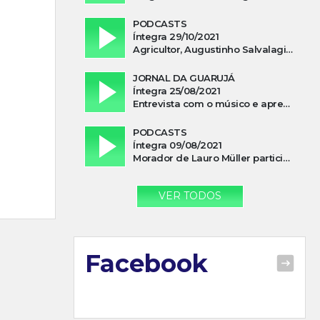
PODCASTS
Íntegra 29/10/2021
Agricultor, Augustinho Salvalagio, relata sobre aparição do Cavaleiro Negro no Rio das Furnas
JORNAL DA GUARUJÁ
Íntegra 25/08/2021
Entrevista com o músico e apresentador, Lismael Ferrareis, no Cidade e Campo
PODCASTS
Íntegra 09/08/2021
Morador de Lauro Müller participa de motociata em apoio a Bolsonaro
VER TODOS
Facebook