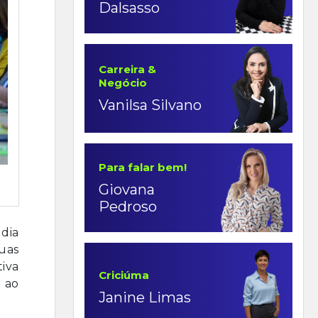
Dalsasso
Carreira &
Negócio
Vanilsa Silvano
Para falar bem!
Giovana
Pedroso
 dia
uas
iva
Criciúma
 ao
Janine Limas