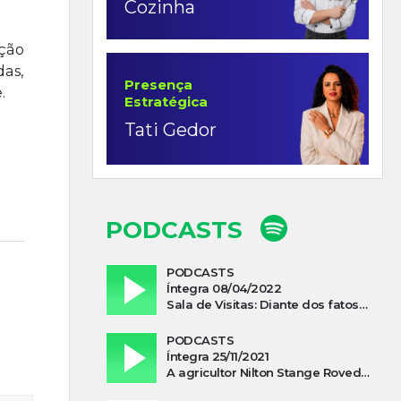
Cozinha
ição
as,
Presença
.
Estratégica
Tati Gedor
PODCASTS
PODCASTS
Íntegra 08/04/2022
Sala de Visitas: Diante dos fatos que influenciam a economia o que podemos esperar de 2022
PODCASTS
Íntegra 25/11/2021
A agricultor Nilton Stange Roveda, afirma ter recebido ajuda espiritual durante acidente