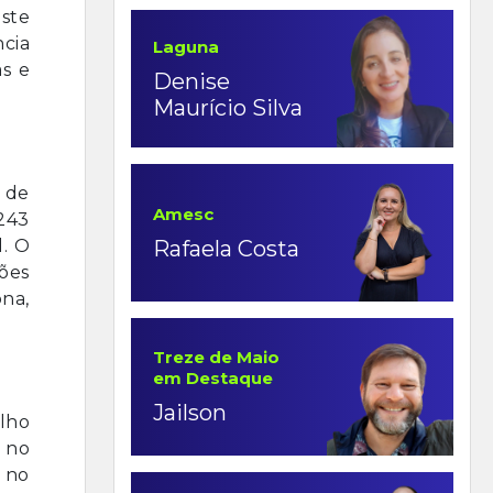
ste
ncia
Laguna
as e
Denise
Maurício Silva
s de
Amesc
243
l. O
Rafaela Costa
ções
ona,
Treze de Maio
em Destaque
Jailson
elho
a no
r no