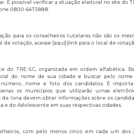
r. É possível verificar a situação eleitoral no site do 
lefone 0800-6473888.
tação para os conselheiros tutelares não são os me
l de votação, acesse [aqui](link para o local de votaçã
site do TRE-SC, organizada em ordem alfabética. Ba
inicial do nome de sua cidade e buscar pelo nome
 o número, nome e foto dos candidatos. É importa
enas os municípios que utilizarão urnas eletrônic
as de lona devem obter informações sobre os candid
ça e do Adolescente em suas respectivas cidades.
selheiros, com pelo menos cinco em cada um dos 