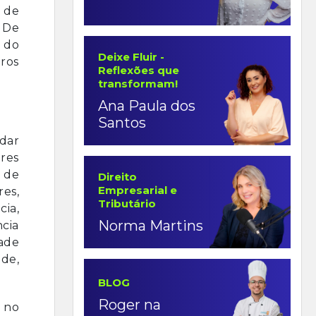
o de
. De
 do
Deixe Fluir -
iros
Reflexões que
transformam!
Ana Paula dos
Santos
dar
ares
e de
Direito
Empresarial e
es,
Tributário
ia,
Norma Martins
cia
ade
ade,
BLOG
Roger na
 no