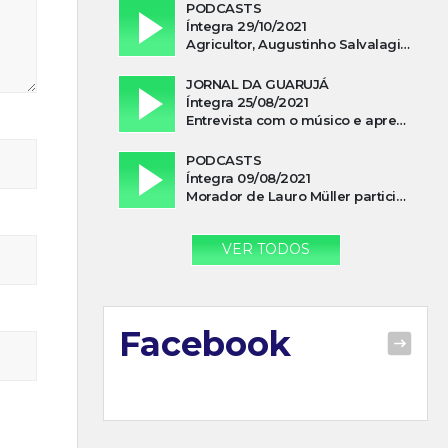
PODCASTS
Íntegra 29/10/2021
Agricultor, Augustinho Salvalagio, relata sobre aparição do Cavaleiro Negro no Rio das Furnas
JORNAL DA GUARUJÁ
Íntegra 25/08/2021
Entrevista com o músico e apresentador, Lismael Ferrareis, no Cidade e Campo
PODCASTS
Íntegra 09/08/2021
Morador de Lauro Müller participa de motociata em apoio a Bolsonaro
VER TODOS
Facebook