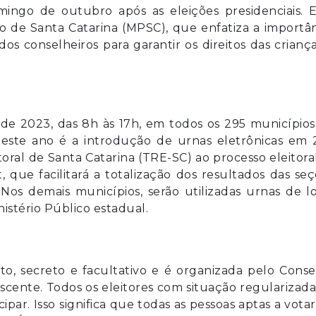
ingo de outubro após as eleições presidenciais. E
ico de Santa Catarina (MPSC), que enfatiza a importâ
s conselheiros para garantir os direitos das crianç
de 2023, das 8h às 17h, em todos os 295 município
este ano é a introdução de urnas eletrônicas em 
oral de Santa Catarina (TRE-SC) ao processo eleitora
ue facilitará a totalização dos resultados das se
. Nos demais municípios, serão utilizadas urnas de l
nistério Público estadual.
eto, secreto e facultativo e é organizada pelo Cons
escente. Todos os eleitores com situação regularizad
par. Isso significa que todas as pessoas aptas a vota