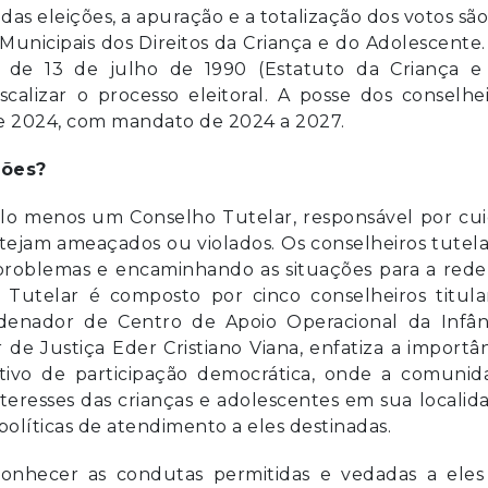
das eleições, a apuração e a totalização dos votos sã
Municipais dos Direitos da Criança e do Adolescente
, de 13 de julho de 1990 (Estatuto da Criança e
scalizar o processo eleitoral. A posse dos conselhe
 de 2024, com mandato de 2024 a 2027.
ções?
elo menos um Conselho Tutelar, responsável por cui
estejam ameaçados ou violados. Os conselheiros tutel
os problemas e encaminhando as situações para a red
Tutelar é composto por cinco conselheiros titular
denador de Centro de Apoio Operacional da Infânc
 Justiça Eder Cristiano Viana, enfatiza a importân
tivo de participação democrática, onde a comunid
teresses das crianças e adolescentes em sua localid
políticas de atendimento a eles destinadas.
conhecer as condutas permitidas e vedadas a eles