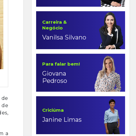
Carreira &
Negócio
Vanilsa Silvano
Para falar bem!
Giovana
Pedroso
 de
 de
Criciúma
des,
Janine Limas
em a