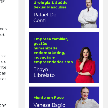
TRE-
Urologia & Saúde
Sexual Masculina
Rafael De
Conti
smos
o).
Empresa familiar,
gestão
humanizada,
endomarketing,
sta
inovação e
 do
empreendedorismo
nte
Thayni
as.
Librelato
atos
Mente em Foco
Vanesa Bagio
295