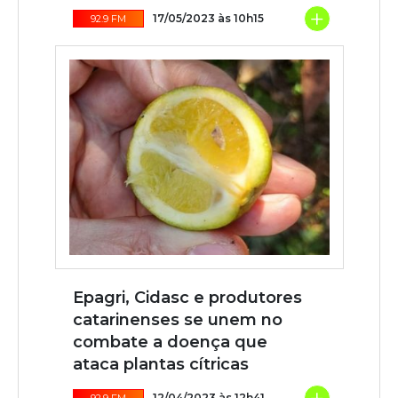
+
17/05/2023 às 10h15
92.9 FM
Epagri, Cidasc e produtores
catarinenses se unem no
combate a doença que
ataca plantas cítricas
12/04/2023 às 12h41
92.9 FM