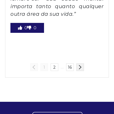
importa tanto quanto qualquer
outra área da sua vida.”
0
0
…
1
2
16