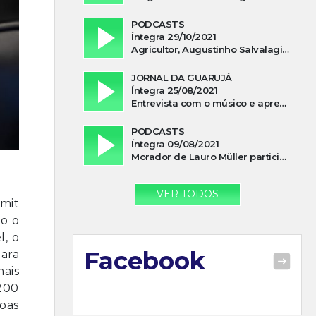
PODCASTS
Íntegra 29/10/2021
Agricultor, Augustinho Salvalagio, relata sobre aparição do Cavaleiro Negro no Rio das Furnas
JORNAL DA GUARUJÁ
Íntegra 25/08/2021
Entrevista com o músico e apresentador, Lismael Ferrareis, no Cidade e Campo
PODCASTS
Íntegra 09/08/2021
Morador de Lauro Müller participa de motociata em apoio a Bolsonaro
VER TODOS
mit
mo o
l, o
Facebook
ara
mais
200
oas