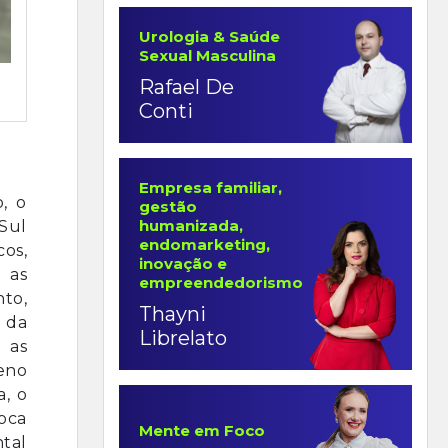
Urologia & Saúde
Sexual Masculina
Rafael De
Conti
Empresa familiar,
, o
gestão
humanizada,
 Sul
endomarketing,
cos,
inovação e
 as
empreendedorismo
nto,
Thayni
 da
Librelato
 as
meno
, o
roca
Mente em Foco
tal