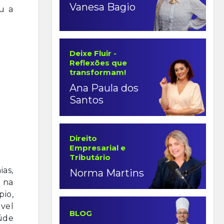
Vanesa Bagio
u a
Deixe Fluir -
Reflexões que
transformam!
Ana Paula dos
Santos
Direito
Empresarial e
Tributário
as,
Norma Martins
, na
io,
vel
BLOG
aúde