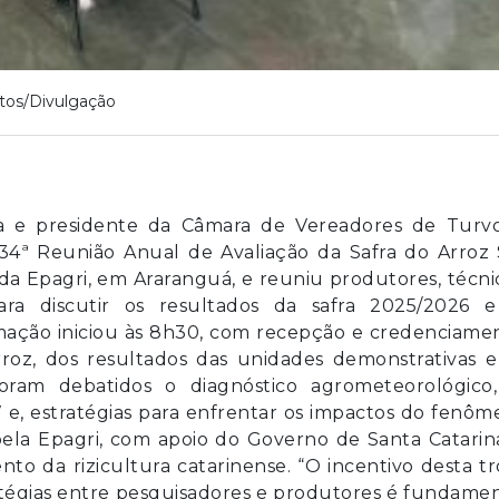
tos/Divulgação
psa e presidente da Câmara de Vereadores de Turvo
 34ª Reunião Anual de Avaliação da Safra do Arroz
 Epagri, em Araranguá, e reuniu produtores, técni
para discutir os resultados da safra 2025/2026 e
amação iniciou às 8h30, com recepção e credenciame
roz, dos resultados das unidades demonstrativas e
oram debatidos o diagnóstico agrometeorológico,
7 e, estratégias para enfrentar os impactos do fenô
ela Epagri, com apoio do Governo de Santa Catarina
to da rizicultura catarinense. “O incentivo desta t
tégias entre pesquisadores e produtores é fundamen