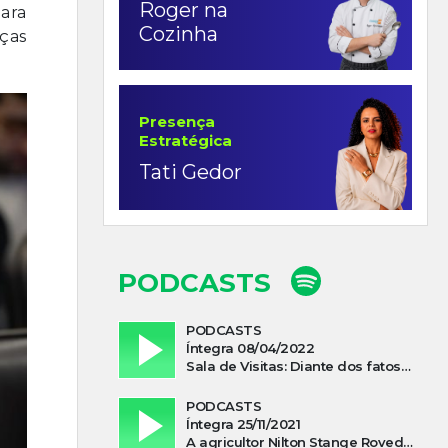
Roger na
ara
Cozinha
ças
Presença
Estratégica
Tati Gedor
PODCASTS
PODCASTS
Íntegra 08/04/2022
Sala de Visitas: Diante dos fatos que influenciam a economia o que podemos esperar de 2022
PODCASTS
Íntegra 25/11/2021
A agricultor Nilton Stange Roveda, afirma ter recebido ajuda espiritual durante acidente