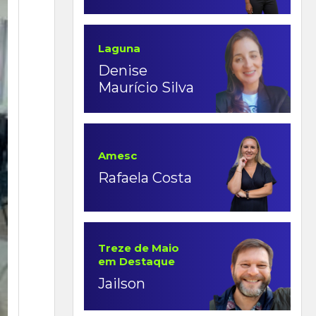
Laguna
Denise
Maurício Silva
Amesc
Rafaela Costa
Treze de Maio
em Destaque
Jailson