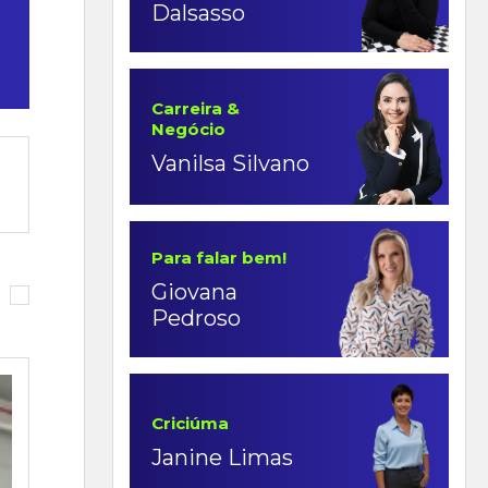
Dalsasso
Carreira &
Negócio
Vanilsa Silvano
Para falar bem!
Giovana
Pedroso
Criciúma
Janine Limas