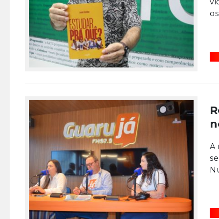
vi
os
R
n
A 
se
Nú