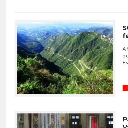
S
f
A 
do
Ev
P
V