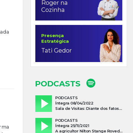
Roger na
Cozinha
tada
Presença
Estratégica
Tati Gedor
PODCASTS
PODCASTS
Íntegra 08/04/2022
Sala de Visitas: Diante dos fatos que influenciam a economia o que podemos esperar de 2022
PODCASTS
Íntegra 25/11/2021
orma
A agricultor Nilton Stange Roveda, afirma ter recebido ajuda espiritual durante acidente