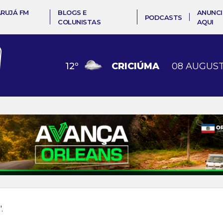
ARUJÁ FM
BLOGS E
ANUNCI
PODCASTS
COLUNISTAS
AQUI
12
º
CRICIÚMA
08 AUGUST
".