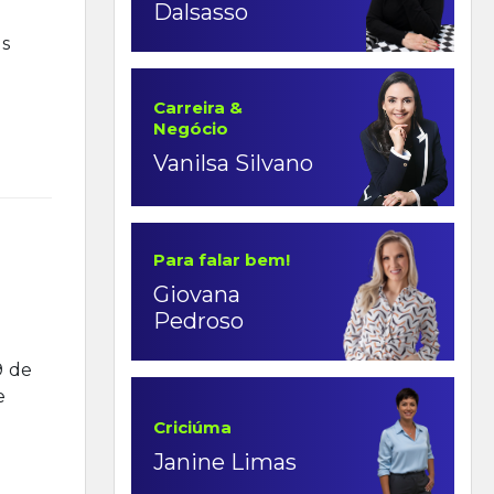
Dalsasso
as
Carreira &
Negócio
Vanilsa Silvano
Para falar bem!
Giovana
Pedroso
9 de
e
Criciúma
Janine Limas