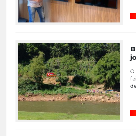
B
j
O 
fe
de