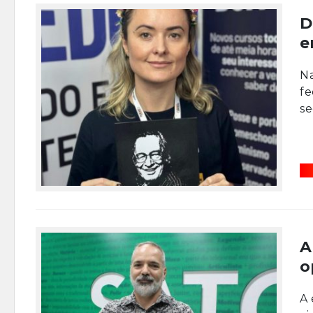
D
e
Na
fe
se
A
o
A 