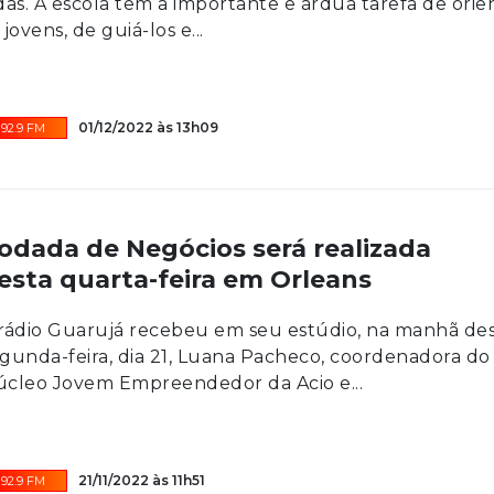
das. A escola tem a importante e árdua tarefa de orie
 jovens, de guiá-los e...
01/12/2022 às 13h09
92.9 FM
odada de Negócios será realizada
esta quarta-feira em Orleans
rádio Guarujá recebeu em seu estúdio, na manhã de
gunda-feira, dia 21, Luana Pacheco, coordenadora do
cleo Jovem Empreendedor da Acio e...
21/11/2022 às 11h51
92.9 FM