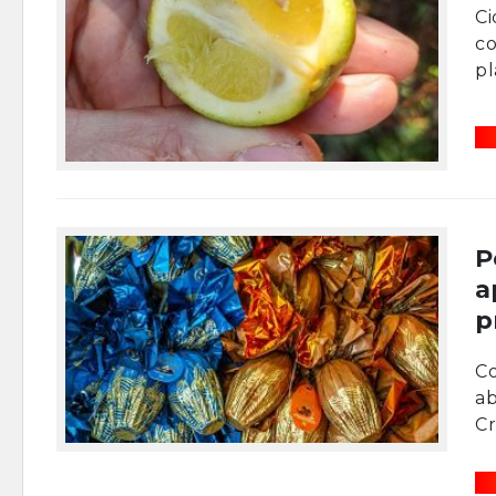
Ci
co
pl
P
a
p
Co
ab
Cr