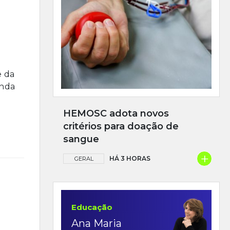
e da
inda
HEMOSC adota novos
critérios para doação de
sangue
+
HÁ 3 HORAS
GERAL
Educação
Ana Maria