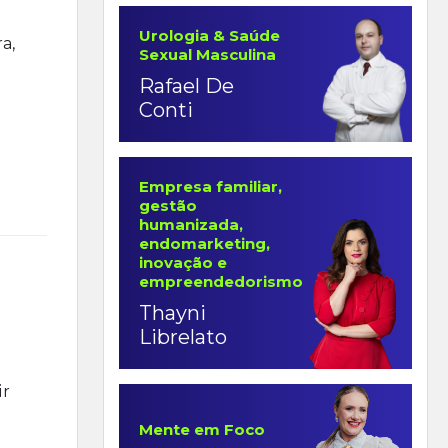
Urologia & Saúde
a,
Sexual Masculina
Rafael De
Conti
Empresa familiar,
gestão
humanizada,
endomarketing,
inovação e
empreendedorismo
Thayni
Librelato
ir
Mente em Foco