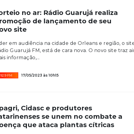
orteio no ar: Rádio Guarujá realiza
romoção de lançamento de seu
ovo site
der em audiência na cidade de Orleans e região, o sit
dio Guarujá FM, está de cara nova. O novo site traz a
is informação,...
17/05/2023 às 10h15
92.9 FM
pagri, Cidasc e produtores
atarinenses se unem no combate a
oença que ataca plantas cítricas