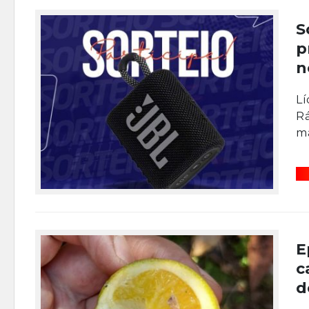
S
p
n
Lí
Rá
ma
E
c
d