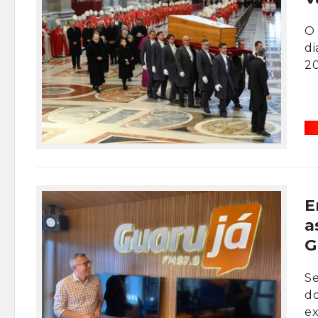
O 
di
20
E
a
G
Se
do
ex