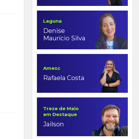
Laguna
Denise
Maurício Silva
Amesc
Rafaela Costa
Treze de Maio
em Destaque
Jailson