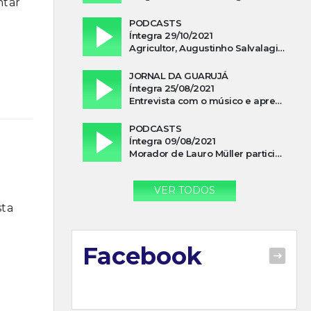
ntar
PODCASTS
Íntegra 29/10/2021
Agricultor, Augustinho Salvalagio, relata sobre aparição do Cavaleiro Negro no Rio das Furnas
JORNAL DA GUARUJÁ
Íntegra 25/08/2021
Entrevista com o músico e apresentador, Lismael Ferrareis, no Cidade e Campo
PODCASTS
Íntegra 09/08/2021
Morador de Lauro Müller participa de motociata em apoio a Bolsonaro
VER TODOS
sta
Facebook