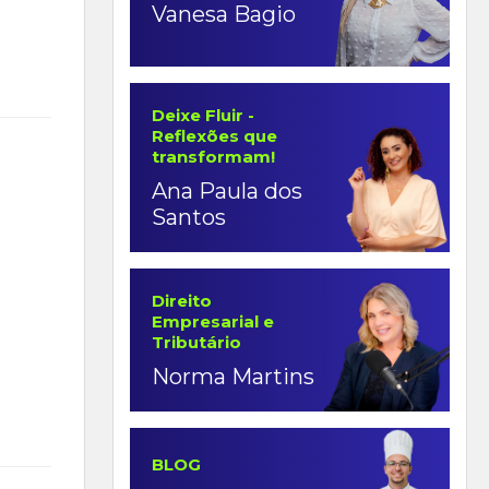
Vanesa Bagio
Deixe Fluir -
Reflexões que
transformam!
Ana Paula dos
Santos
Direito
Empresarial e
Tributário
Norma Martins
BLOG