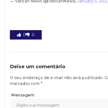
— Vatican News (@VaticanNews)
January 5, 202
0
0
Deixe um comentário
O seu endereço de e-mail não será publicado.
C
marcados com
*
Mensagem