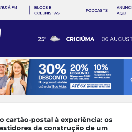
ARUJÁ FM
BLOGS E
ANUNCI
PODCASTS
COLUNISTAS
AQUI
25
º
CRICIÚMA
06 AUGUST
o cartão-postal à experiência: os
astidores da construção de um