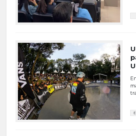
U
p
U
En
ma
tr
E