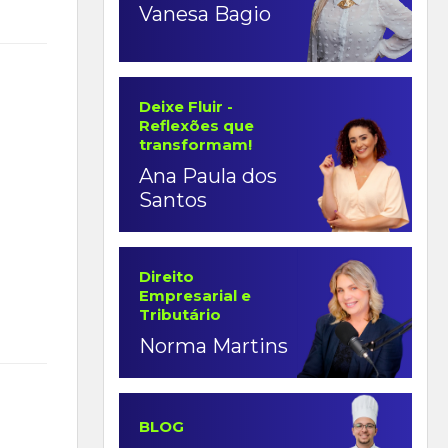
Vanesa Bagio
Deixe Fluir -
Reflexões que
transformam!
Ana Paula dos
Santos
Direito
Empresarial e
Tributário
Norma Martins
BLOG