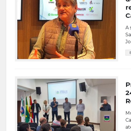
r
C
A 
Sa
Jo
P
2
R
Mu
Ca
at