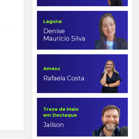
Laguna
Denise
Maurício Silva
Amesc
Rafaela Costa
Treze de Maio
em Destaque
Jailson