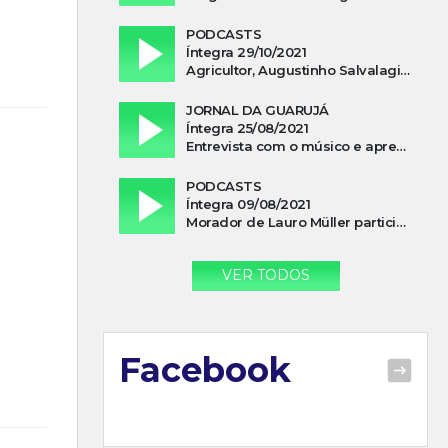
PODCASTS
Íntegra 29/10/2021
Agricultor, Augustinho Salvalagio, relata sobre aparição do Cavaleiro Negro no Rio das Furnas
JORNAL DA GUARUJÁ
Íntegra 25/08/2021
Entrevista com o músico e apresentador, Lismael Ferrareis, no Cidade e Campo
PODCASTS
Íntegra 09/08/2021
Morador de Lauro Müller participa de motociata em apoio a Bolsonaro
VER TODOS
Facebook