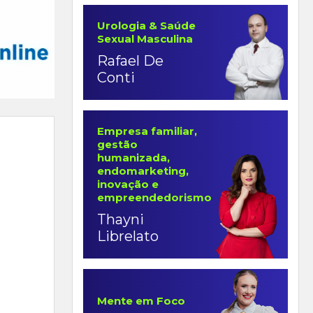
Urologia & Saúde
Sexual Masculina
Rafael De
Conti
Empresa familiar,
gestão
humanizada,
endomarketing,
inovação e
empreendedorismo
Thayni
Librelato
Mente em Foco