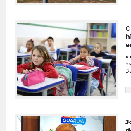
C
h
e
A 
ma
De
E
J
d