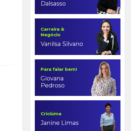
Dalsasso
Carreira &
Negócio
Vanilsa Silvano
Para falar bem!
Giovana
Pedroso
Criciúma
Janine Limas