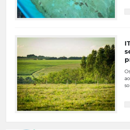
I
s
p
Os
ao
so