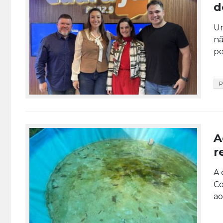
d
Um
nã
pe
P
A
r
A 
Co
ao