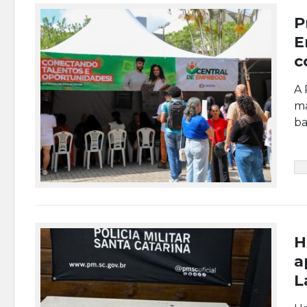
P
E
c
A 
ma
ba
H
a
L