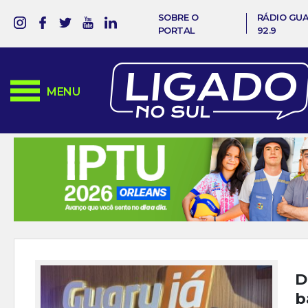
SOBRE O
RÁDIO GU
PORTAL
92.9
MENU
D
b