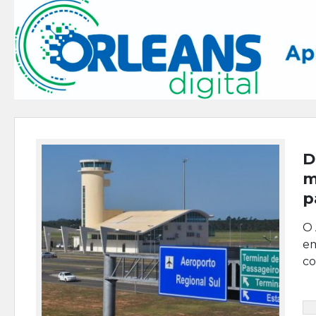
D
m
p
O 
em
co