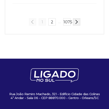
…
1
2
1075
Rua João Ramiro Machado, 321 - Edifício Cidade das Colinas
4º Andar - Sala 06 - CEP 88870.000 - Centro - Orleans/SC