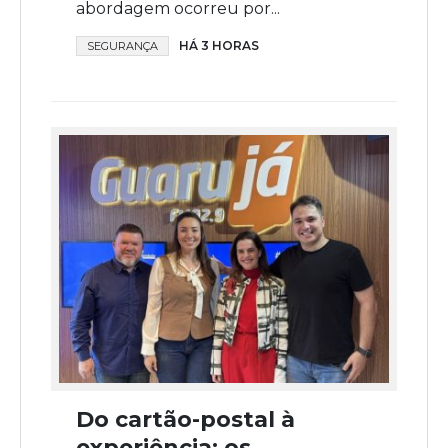
abordagem ocorreu por...
HÁ 3 HORAS
SEGURANÇA
Do cartão-postal à
experiência: os