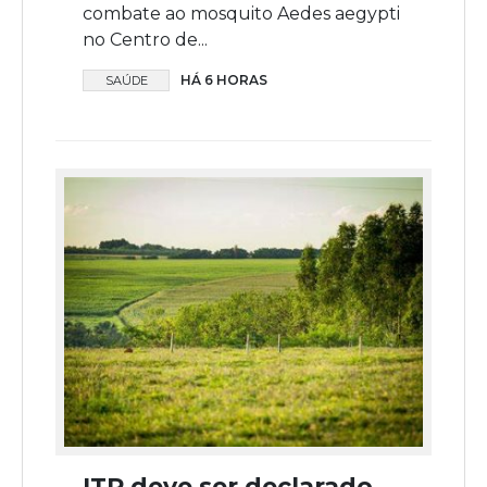
combate ao mosquito Aedes aegypti
no Centro de...
HÁ 6 HORAS
SAÚDE
ITR deve ser declarado