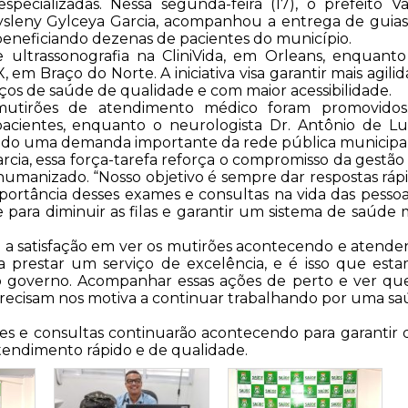
pecializadas. Nessa segunda-feira (17), o prefeito Va
Gysleny Gylceya Garcia, acompanhou a entrega de guia
beneficiando dezenas de pacientes do município.
e ultrassonografia na CliniVida, em Orleans, enquant
 em Braço do Norte. A iniciativa visa garantir mais agili
os de saúde de qualidade e com maior acessibilidade.
 mutirões de atendimento médico foram promovidos
pacientes, enquanto o neurologista Dr. Antônio de L
prindo uma demanda importante da rede pública municipal
rcia, essa força-tarefa reforça o compromisso da gestã
humanizado. “Nosso objetivo é sempre dar respostas ráp
ortância desses exames e consultas na vida das pessoa
para diminuir as filas e garantir um sistema de saúde 
u a satisfação em ver os mutirões acontecendo e atend
a prestar um serviço de excelência, e é isso que est
o governo. Acompanhar essas ações de perto e ver qu
recisam nos motiva a continuar trabalhando por uma s
es e consultas continuarão acontecendo para garantir
tendimento rápido e de qualidade.