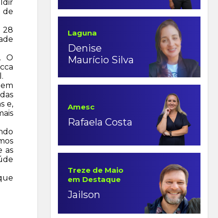
ldir
s de
o 28
Laguna
dade
Denise
. O
Maurício Silva
ucca
.
o em
idas
s e,
Amesc
mais
Rafaela Costa
endo
amos
e as
aúde
Treze de Maio
 que
em Destaque
Jailson