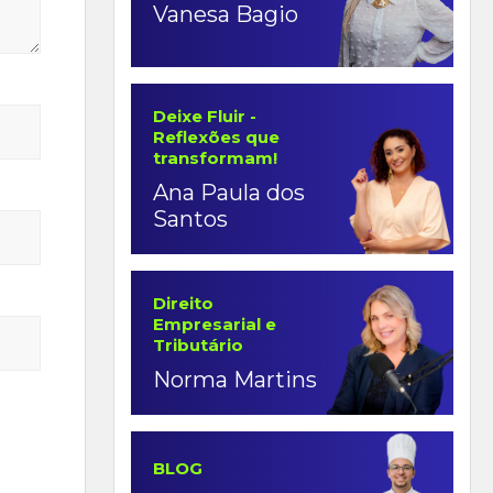
Vanesa Bagio
Deixe Fluir -
Reflexões que
transformam!
Ana Paula dos
Santos
Direito
Empresarial e
Tributário
Norma Martins
BLOG