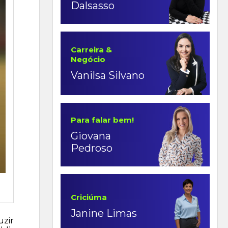
Dalsasso
Carreira &
Negócio
Vanilsa Silvano
Para falar bem!
Giovana
Pedroso
Criciúma
Janine Limas
uzir