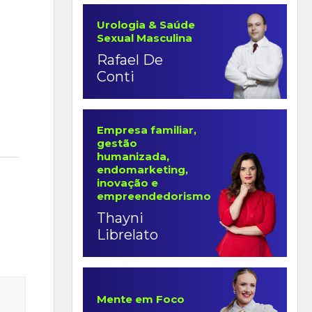
Urologia & Saúde
Sexual Masculina
Rafael De
Conti
Empresa familiar,
gestão
humanizada,
endomarketing,
inovação e
empreendedorismo
Thayni
Librelato
Mente em Foco