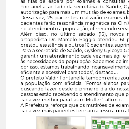
as filas de espera por exames e consultas es
Fontanella, ao lado da secretária de Saúde, 
autorização para mais um mutirão de exames, 
Dessa vez, 25 pacientes realizarão exames d
pacientes farão ressonância magnética na CliniX,
no atendimento à população, oferecendo serviç
Além disso, no último sábado (15), novos
ortopedista Dr. Marcelo Baggio atendeu 61 
prestou assistência a outros 16 pacientes, su
Para a secretária de Saúde, Gysleny Gylceya Ga
garantir um atendimento cada vez mais ágil e 
às necessidades da população. Sabemos da imp
por isso, estamos trabalhando incansavelmente 
eficiente e acessível para todos”, destacou.
O prefeito Valdir Fontanella também enfatizo
a população com eficácia. “Fomos eleitos par
buscando fazer desde o primeiro dia do noss
pessoas estão recebendo o atendimento que p
cada vez melhor para Lauro Müller”, afirmou.
A Prefeitura reforça que os mutirões de exam
cada vez mais pacientes tenham acesso a um a