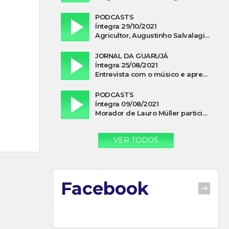
PODCASTS
Íntegra 29/10/2021
Agricultor, Augustinho Salvalagio, relata sobre aparição do Cavaleiro Negro no Rio das Furnas
JORNAL DA GUARUJÁ
Íntegra 25/08/2021
Entrevista com o músico e apresentador, Lismael Ferrareis, no Cidade e Campo
PODCASTS
Íntegra 09/08/2021
Morador de Lauro Müller participa de motociata em apoio a Bolsonaro
VER TODOS
Facebook