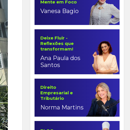
Mente em Foco
Vanesa Bagio
Deixe Fluir -
Reflexões que
transformam!
Ana Paula dos
Santos
Direito
Empresarial e
Tributário
Norma Martins