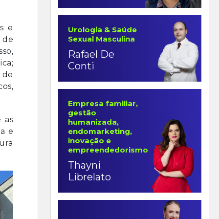
s e
Urologia & Saúde
Sexual Masculina
m de
so,
Rafael De
ica;
Conti
 de
os,
Empresa familiar,
gestão
 as
humanizada,
endomarketing,
ia e
inovação e
cura
empreendedorismo
Thayni
Librelato