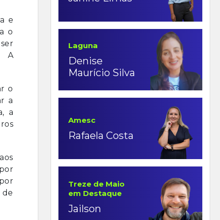
a e
ra o
ser
Laguna
. A
Denise
Maurício Silva
r o
r a
, a
Amesc
tros
Rafaela Costa
aos
 por
por
Treze de Maio
 de
em Destaque
Jailson