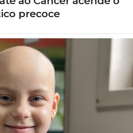
ate ao Câncer acende o
tico precoce