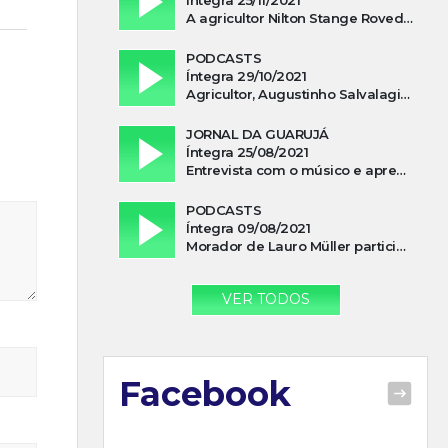
A agricultor Nilton Stange Roveda, afirma ter recebido ajuda espiritual durante acidente
PODCASTS
Íntegra 29/10/2021
Agricultor, Augustinho Salvalagio, relata sobre aparição do Cavaleiro Negro no Rio das Furnas
JORNAL DA GUARUJÁ
Íntegra 25/08/2021
Entrevista com o músico e apresentador, Lismael Ferrareis, no Cidade e Campo
PODCASTS
Íntegra 09/08/2021
Morador de Lauro Müller participa de motociata em apoio a Bolsonaro
VER TODOS
Facebook