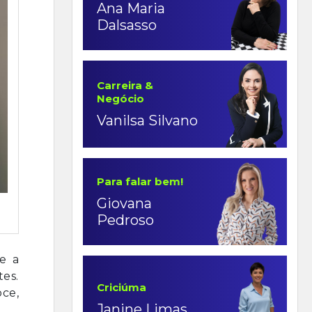
Ana Maria
Dalsasso
Carreira &
Negócio
Vanilsa Silvano
Para falar bem!
Giovana
Pedroso
e a
tes.
Criciúma
oce,
Janine Limas