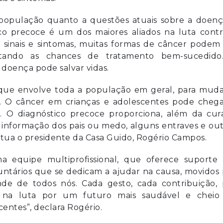
 população quanto a questões atuais sobre a doenç
ico precoce é um dos maiores aliados na luta cont
sinais e sintomas, muitas formas de câncer podem 
mentando as chances de tratamento bem-sucedido
a doença pode salvar vidas.
 que envolve toda a população em geral, para muda
l. O câncer em crianças e adolescentes pode chega
. O diagnóstico precoce proporciona, além da cura
e informação dos pais ou medo, alguns entraves e ou
ntua o presidente da Casa Guido, Rogério Campos.
 equipe multiprofissional, que oferece suporte 
luntários que se dedicam a ajudar na causa, movidos
de de todos nós. Cada gesto, cada contribuição, 
na luta por um futuro mais saudável e cheio
entes”, declara Rogério.