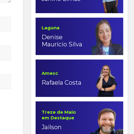
Laguna
Denise
Maurício Silva
Amesc
Rafaela Costa
Treze de Maio
em Destaque
Jailson