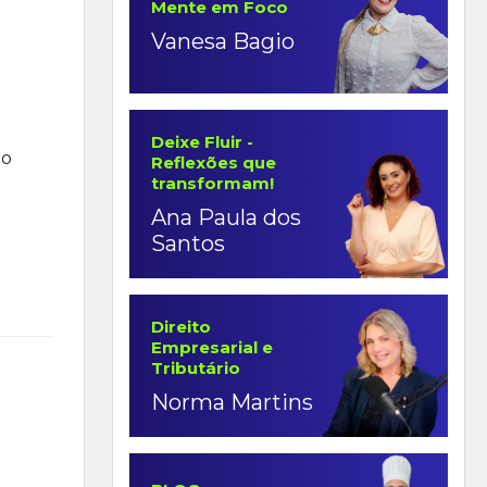
Mente em Foco
Vanesa Bagio
Deixe Fluir -
to
Reflexões que
transformam!
Ana Paula dos
Santos
Direito
Empresarial e
Tributário
Norma Martins