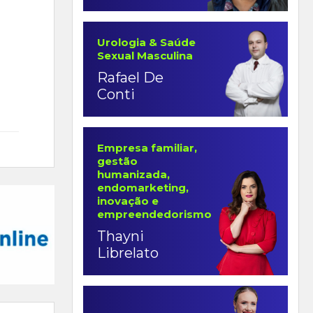
Urologia & Saúde
Sexual Masculina
Rafael De
Conti
Empresa familiar,
gestão
humanizada,
endomarketing,
inovação e
empreendedorismo
Thayni
Librelato