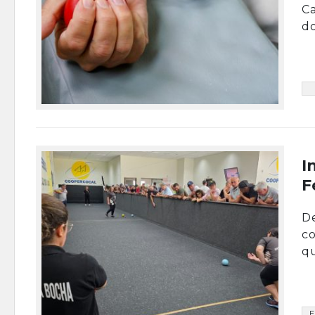
Ca
do
I
F
De
co
qu
E