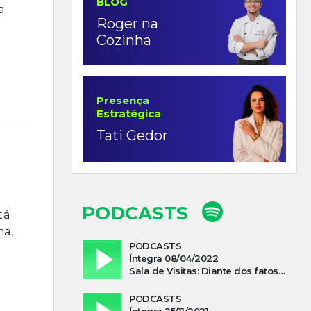
BLOG
a
Roger na
Cozinha
Presença
Estratégica
Tati Gedor
PODCASTS
tá
ha,
PODCASTS
Íntegra 08/04/2022
Sala de Visitas: Diante dos fatos que influenciam a economia o que podemos esperar de 2022
PODCASTS
Íntegra 25/11/2021