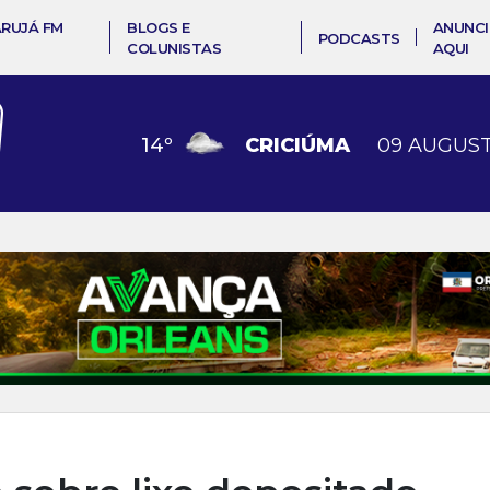
ARUJÁ FM
BLOGS E
ANUNCI
PODCASTS
COLUNISTAS
AQUI
14
º
CRICIÚMA
09 AUGUST