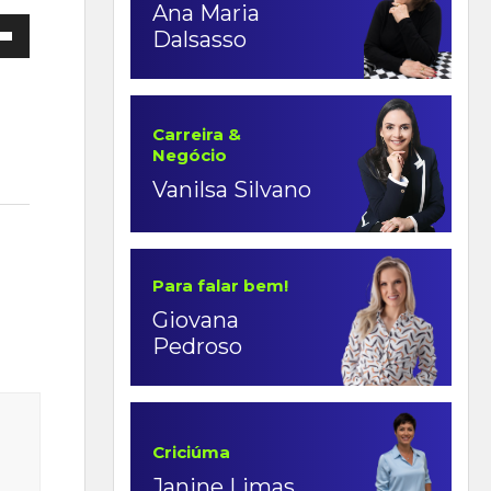
Ana Maria
Dalsasso
Carreira &
Negócio
Vanilsa Silvano
ntar
uir
e.
Para falar bem!
Giovana
Pedroso
Criciúma
Janine Limas