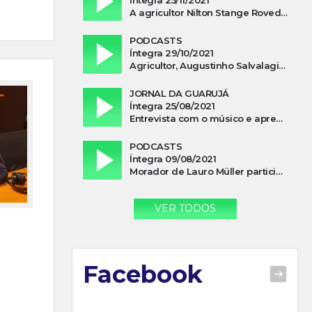
A agricultor Nilton Stange Roveda, afirma ter recebido ajuda espiritual durante acidente
PODCASTS
Íntegra 29/10/2021
Agricultor, Augustinho Salvalagio, relata sobre aparição do Cavaleiro Negro no Rio das Furnas
JORNAL DA GUARUJÁ
Íntegra 25/08/2021
Entrevista com o músico e apresentador, Lismael Ferrareis, no Cidade e Campo
PODCASTS
Íntegra 09/08/2021
Morador de Lauro Müller participa de motociata em apoio a Bolsonaro
VER TODOS
Facebook