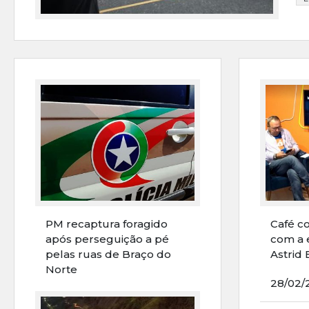
PM recaptura foragido
Café c
após perseguição a pé
com a 
pelas ruas de Braço do
Astrid 
Norte
28/02/