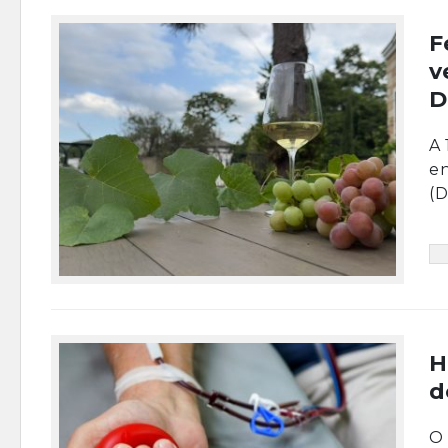
F
v
D
A 
e
(D
H
d
O 