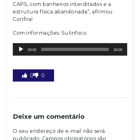
CAPS, com banheiros interditados e a
estrutura física abandonada”, afirmou.
Confira!
Com informações: Sulinfoco
Tocador
00:00
00:00
de
áudio
0
0
Deixe um comentário
O seu endereço de e-mail não será
publicado.
Campos obrigatórios são