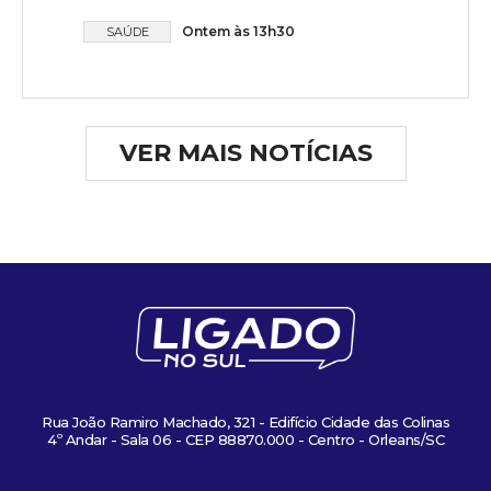
Ontem às 13h30
SAÚDE
VER MAIS NOTÍCIAS
Rua João Ramiro Machado, 321 - Edifício Cidade das Colinas
4º Andar - Sala 06 - CEP 88870.000 - Centro - Orleans/SC