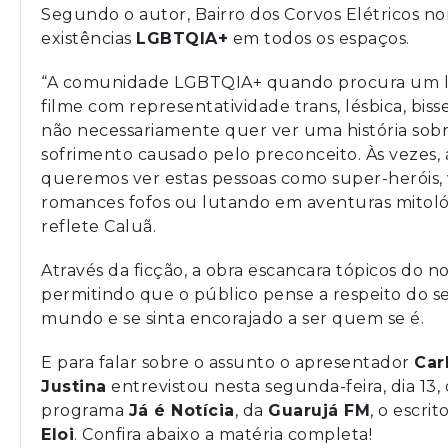
Segundo o autor, Bairro dos Corvos Elétricos no
existências
LGBTQIA+
em todos os espaços.
“A comunidade LGBTQIA+ quando procura um l
filme com representatividade trans, lésbica, bisse
não necessariamente quer ver uma história sob
sofrimento causado pelo preconceito. Às vezes,
queremos ver estas pessoas como super-heróis,
romances fofos ou lutando em aventuras mitológ
reflete Caluã.
Através da ficção, a obra escancara tópicos do n
permitindo que o público pense a respeito do s
mundo e se sinta encorajado a ser quem se é.
E para falar sobre o assunto o apresentador
Car
Justina
entrevistou nesta segunda-feira, dia 13,
programa
Já é Notícia
, da
Guarujá FM
, o escrit
Eloi
. Confira abaixo a matéria completa!