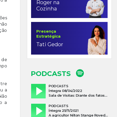
o a
Roger na
Cozinha
ões
não
ação
Presença
Estratégica
Tati Gedor
 de
mpo
PODCASTS
tre
PODCASTS
ou a
Íntegra 08/04/2022
Sala de Visitas: Diante dos fatos que influenciam a economia o que podemos esperar de 2022
Não
o a
PODCASTS
Íntegra 25/11/2021
A agricultor Nilton Stange Roveda, afirma ter recebido ajuda espiritual durante acidente