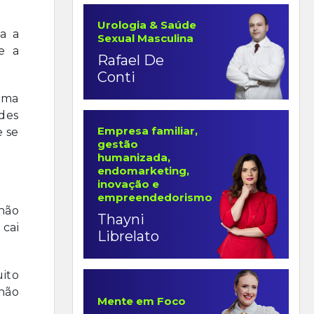
Urologia & Saúde
a a
Sexual Masculina
e a
Rafael De
Conti
sma
ades
Empresa familiar,
e se
gestão
humanizada,
endomarketing,
inovação e
empreendedorismo
 não
Thayni
cai
Librelato
ito
 não
Mente em Foco