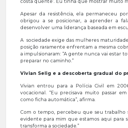
costa quente’. Eu tinha que mostrar muito m
Apesar da resistência, ela permaneceu po
obrigou a se posicionar, a aprender a fa
desenvolver uma liderança baseada em escu
A sociedade exige das mulheres maturidad
posição raramente enfrentam a mesma cobran
a impulsionaram: “A gente nunca vai estar t
preparar no caminho.”
Vivian Selig e a descoberta gradual do p
Vivian entrou para a Polícia Civil em 2006
vocacional. “Eu precisava muito passar e
como ficha automática”, afirma.
Com o tempo, percebeu que seu trabalho só
evidente para mim que estamos aqui para se
transforma a sociedade.”