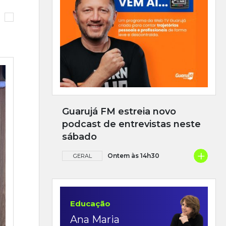
Guarujá FM estreia novo
podcast de entrevistas neste
sábado
+
Ontem às 14h30
GERAL
Educação
Ana Maria