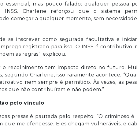
go essencial, mas pouco falado: qualquer pessoa p
o INSS. Charlene reforçou que o sistema perm
o pode começar a qualquer momento, sem necessidade
e se inscrever como segurada facultativa e iniciar
rego registrado para isso. O INSS é contributivo,
dem as regras”, explicou.
 o recolhimento tem impacto direto no futuro. Mui
s, segundo Charlene, isso raramente acontece: “Qua
r retroativo nem sempre é permitido. Às vezes, as pes
nos que não contribuíram e não podem.”
tão pelo vínculo
oas presas é pautada pelo respeito: “O criminoso é
m que me ofendesse. Eles chegam vulneráveis, e cab