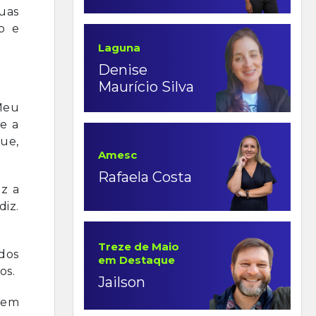
suas
ão e
Laguna
Denise
Maurício Silva
Meu
 e a
ue,
Amesc
Rafaela Costa
az a
diz.
Treze de Maio
dos
em Destaque
os.
Jailson
 tem