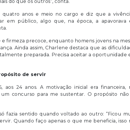
ais do que os outros”, conta.
r quatro anos e meio no cargo e diz que a vivênci
lar em público, algo que, na época, a apavorava 
ta.
e e firmeza precoce, enquanto homens jovens na me
ça. Ainda assim, Charlene destaca que as dificuld
otalmente preparada. Precisa aceitar a oportunidade 
ropósito de servir
, aos 24 anos. A motivação inicial era financeira,
m um concurso para me sustentar. O propósito não 
 fazia sentido quando voltado ao outro: “Ficou mu
rvir. Quando faço apenas o que me beneficia, isso