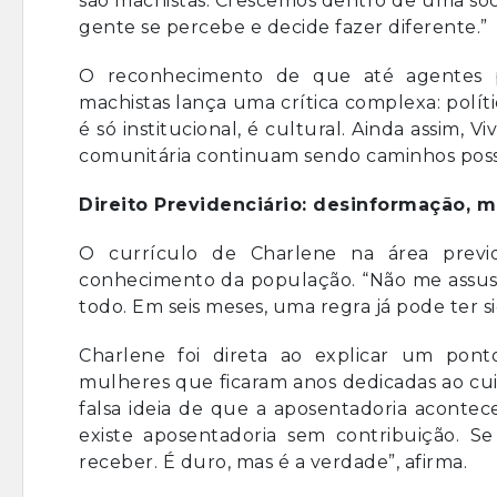
são machistas. Crescemos dentro de uma so
gente se percebe e decide fazer diferente.”
O reconhecimento de que até agentes
machistas lança uma crítica complexa: pol
é só institucional, é cultural. Ainda assim, V
comunitária continuam sendo caminhos possí
Direito Previdenciário: desinformação, 
O currículo de Charlene na área previd
conhecimento da população. “Não me assus
todo. Em seis meses, uma regra já pode ter si
Charlene foi direta ao explicar um pon
mulheres que ficaram anos dedicadas ao cuid
falsa ideia de que a aposentadoria aconte
existe aposentadoria sem contribuição. S
receber. É duro, mas é a verdade”, afirma.