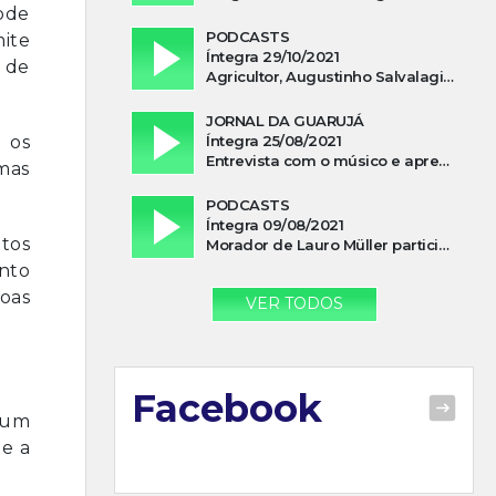
ode
PODCASTS
ite
Íntegra 29/10/2021
 de
Agricultor, Augustinho Salvalagio, relata sobre aparição do Cavaleiro Negro no Rio das Furnas
JORNAL DA GUARUJÁ
Íntegra 25/08/2021
 os
Entrevista com o músico e apresentador, Lismael Ferrareis, no Cidade e Campo
 mas
PODCASTS
Íntegra 09/08/2021
tos
Morador de Lauro Müller participa de motociata em apoio a Bolsonaro
nto
soas
VER TODOS
Facebook
 um
e a