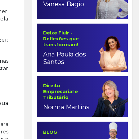
Vanesa Bagio
her.
pela
Deixe Fluir -
Reflexões que
zer:
transformam!
Ana Paula dos
Santos
nas
tar
Direito
Empresarial e
Tributário
sua
Norma Martins
ara
res
BLOG