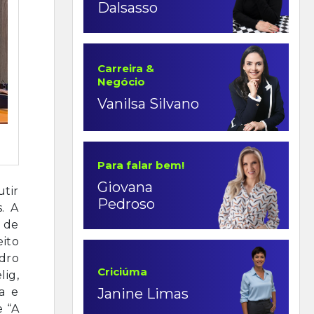
Dalsasso
Carreira &
Negócio
Vanilsa Silvano
Para falar bem!
Giovana
tir
Pedroso
s. A
s de
ito
dro
Criciúma
lig,
Janine Limas
ca e
e “A