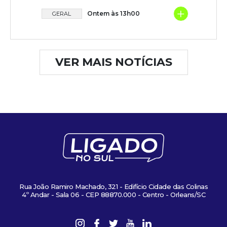
+
Ontem às 13h00
GERAL
VER MAIS NOTÍCIAS
Rua João Ramiro Machado, 321 - Edifício Cidade das Colinas
4º Andar - Sala 06 - CEP 88870.000 - Centro - Orleans/SC