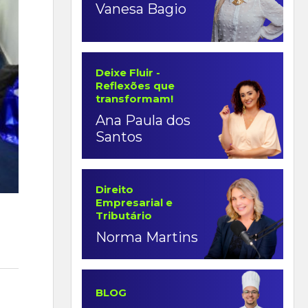
Vanesa Bagio
Deixe Fluir -
Reflexões que
transformam!
Ana Paula dos
Santos
Direito
Empresarial e
Tributário
Norma Martins
BLOG