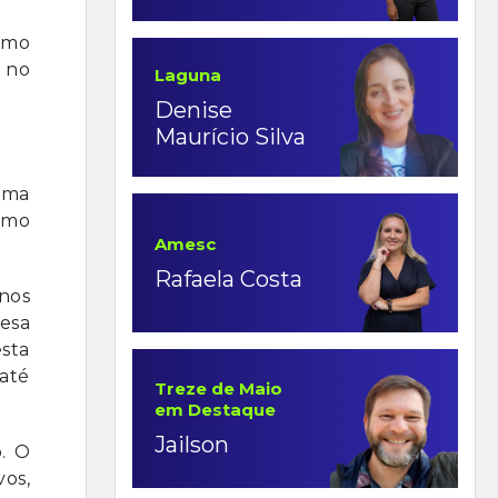
omo
e no
Laguna
Denise
Maurício Silva
uma
omo
Amesc
Rafaela Costa
nos
fesa
sta
 até
Treze de Maio
em Destaque
Jailson
o. O
vos,