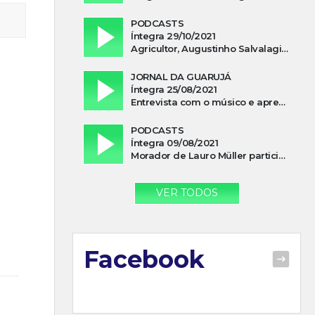
PODCASTS
Íntegra 29/10/2021
Agricultor, Augustinho Salvalagio, relata sobre aparição do Cavaleiro Negro no Rio das Furnas
JORNAL DA GUARUJÁ
Íntegra 25/08/2021
Entrevista com o músico e apresentador, Lismael Ferrareis, no Cidade e Campo
PODCASTS
Íntegra 09/08/2021
Morador de Lauro Müller participa de motociata em apoio a Bolsonaro
VER TODOS
Facebook