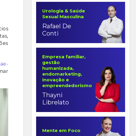
Urologia & Saúde
Sexual Masculina
Rafael De
cios
Conti
tas,
xões
Empresa familiar,
gestão
rae-
humanizada,
rmar
endomarketing,
inovação e
empreendedorismo
Thayni
Librelato
Mente em Foco