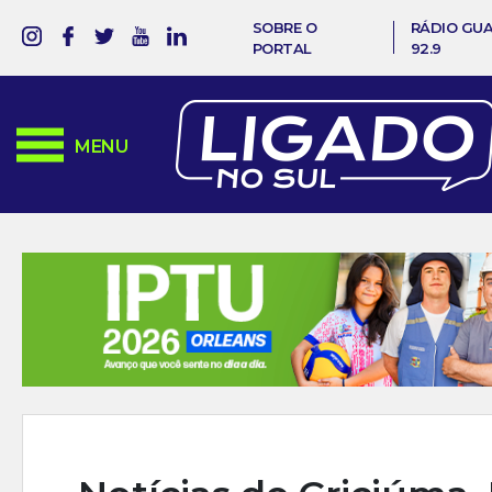
SOBRE O
RÁDIO GU
PORTAL
92.9
MENU