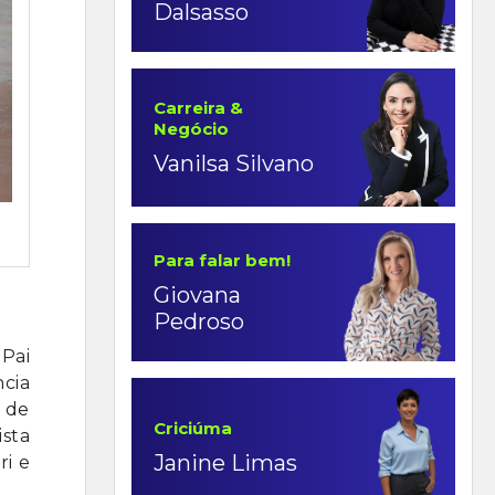
Dalsasso
Carreira &
Negócio
Vanilsa Silvano
Para falar bem!
Giovana
Pedroso
Pai
ncia
r de
Criciúma
ista
Janine Limas
ri e