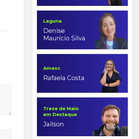
Laguna
Denise
Maurício Silva
Amesc
Rafaela Costa
Treze de Maio
em Destaque
Jailson