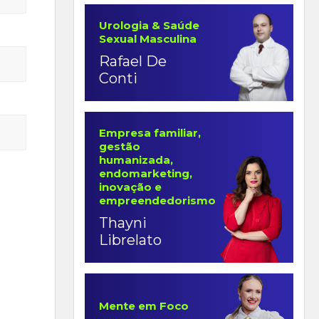
Urologia & Saúde
Sexual Masculina
Rafael De
Conti
Empresa familiar,
gestão
humanizada,
endomarketing,
inovação e
empreendedorismo
Thayni
Librelato
Mente em Foco