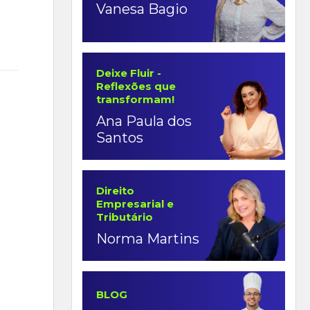
Vanesa Bagio
Deixe Fluir -
Reflexões que
transformam!
Ana Paula dos
Santos
Direito
Empresarial e
Tributário
Norma Martins
BLOG