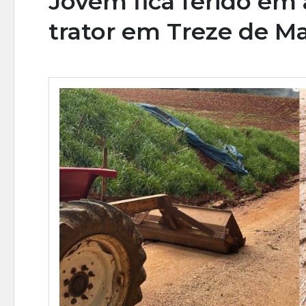
Jovem fica ferido em
trator em Treze de M