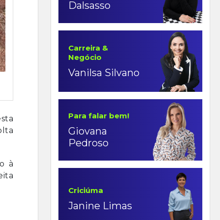
Dalsasso
Carreira &
Negócio
Vanilsa Silvano
Para falar bem!
sta
Giovana
olta
Pedroso
o à
eita
Criciúma
Janine Limas