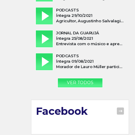
PODCASTS
Íntegra 29/10/2021
Agricultor, Augustinho Salvalagio, relata sobre aparição do Cavaleiro Negro no Rio das Furnas
JORNAL DA GUARUJÁ
Íntegra 25/08/2021
Entrevista com o músico e apresentador, Lismael Ferrareis, no Cidade e Campo
PODCASTS
Íntegra 09/08/2021
Morador de Lauro Müller participa de motociata em apoio a Bolsonaro
VER TODOS
Facebook