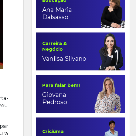
Educação
Ana Maria
Dalsasso
Carreira &
Negócio
Vanilsa Silvano
Para falar bem!
Giovana
ta-
Pedroso
lveu
par
Criciúma
ura