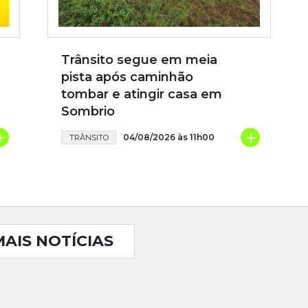
Trânsito segue em meia
pista após caminhão
tombar e atingir casa em
Sombrio
+
+
04/08/2026 às 11h00
TRÂNSITO
MAIS NOTÍCIAS