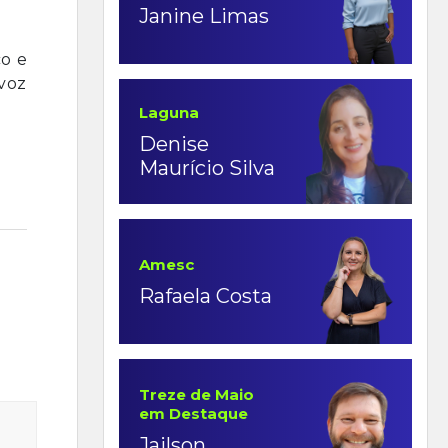
Janine Limas
co e
 voz
Laguna
Denise
Maurício Silva
Amesc
Rafaela Costa
Treze de Maio
em Destaque
Jailson