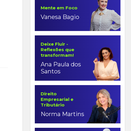
Mente em Foco
Vanesa Bagio
Deixe Fluir -
Reflexões que
transformam!
Ana Paula dos
Santos
Direito
Empresarial e
Tributário
Norma Martins