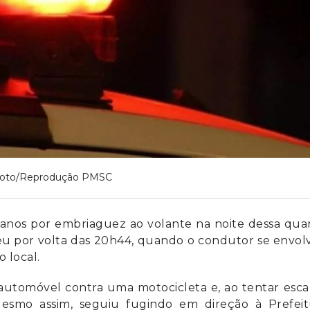
oto/Reprodução PMSC
anos por embriaguez ao volante na noite dessa quar
orreu por volta das 20h44, quando o condutor se envo
 local.
utomóvel contra uma motocicleta e, ao tentar esca
Mesmo assim, seguiu fugindo em direção à Prefeit