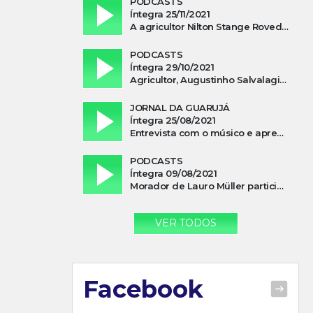
PODCASTS
Íntegra 25/11/2021
A agricultor Nilton Stange Roveda, afirma ter recebido ajuda espiritual durante acidente
PODCASTS
Íntegra 29/10/2021
Agricultor, Augustinho Salvalagio, relata sobre aparição do Cavaleiro Negro no Rio das Furnas
JORNAL DA GUARUJÁ
Íntegra 25/08/2021
Entrevista com o músico e apresentador, Lismael Ferrareis, no Cidade e Campo
PODCASTS
Íntegra 09/08/2021
Morador de Lauro Müller participa de motociata em apoio a Bolsonaro
VER TODOS
Facebook