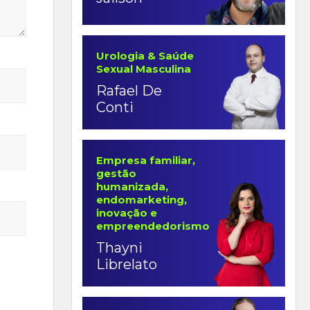
Urologia & Saúde
Sexual Masculina
Rafael De
Conti
Empresa familiar,
gestão
humanizada,
endomarketing,
inovação e
empreendedorismo
Thayni
Librelato