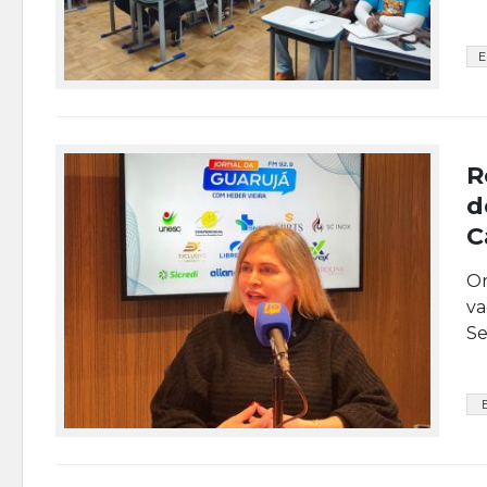
E
R
d
C
Or
va
Se