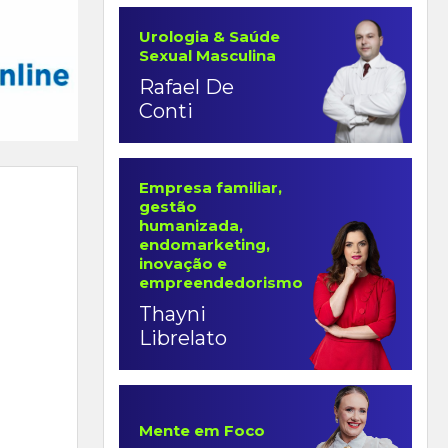
Urologia & Saúde
Sexual Masculina
Rafael De
Conti
Empresa familiar,
gestão
humanizada,
endomarketing,
inovação e
empreendedorismo
Thayni
Librelato
Mente em Foco