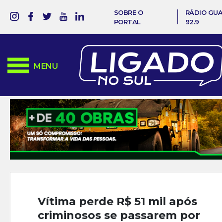
SOBRE O
RÁDIO GU
PORTAL
92.9
MENU
Vítima perde R$ 51 mil após
criminosos se passarem por