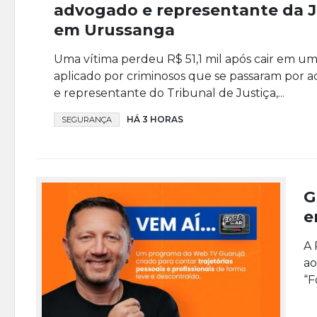
advogado e representante da J
em Urussanga
Uma vítima perdeu R$ 51,1 mil após cair em u
aplicado por criminosos que se passaram por 
e representante do Tribunal de Justiça,...
HÁ 3 HORAS
SEGURANÇA
G
e
A 
ao
“F