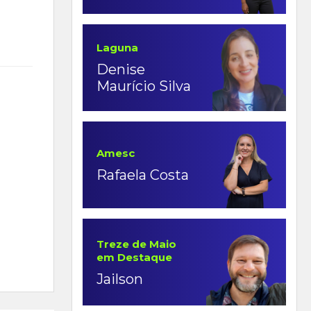
Laguna
Denise
Maurício Silva
Amesc
Rafaela Costa
Treze de Maio
em Destaque
Jailson