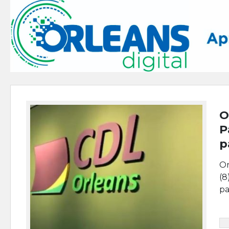
O
P
p
Or
(8
pa