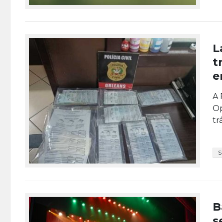
L
t
e
A 
Op
tr
B
s