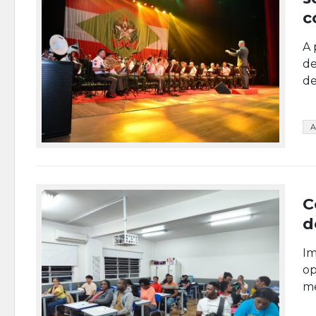
c
A 
de
de
A
C
d
Im
op
me