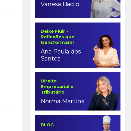
Vanesa Bagio
Deixe Fluir -
Reflexões que
transformam!
Ana Paula dos
Santos
Direito
Empresarial e
Tributário
Norma Martins
BLOG