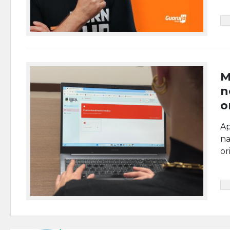
M
n
o
Ap
na
or