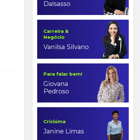
Dalsasso
Carreira &
Negócio
Vanilsa Silvano
Para falar bem!
Giovana
Pedroso
Criciúma
Janine Limas