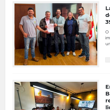
L
d
3
O 
im
ur
E
B
r
l