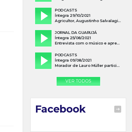
PODCASTS
Íntegra 29/10/2021
Agricultor, Augustinho Salvalagio, relata sobre aparição do Cavaleiro Negro no Rio das Furnas
JORNAL DA GUARUJÁ
Íntegra 25/08/2021
Entrevista com o músico e apresentador, Lismael Ferrareis, no Cidade e Campo
PODCASTS
Íntegra 09/08/2021
Morador de Lauro Müller participa de motociata em apoio a Bolsonaro
VER TODOS
Facebook