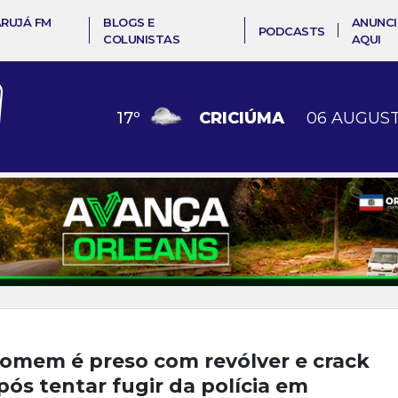
ARUJÁ FM
BLOGS E
ANUNCI
PODCASTS
COLUNISTAS
AQUI
17
º
CRICIÚMA
06 AUGUST
omem é preso com revólver e crack
pós tentar fugir da polícia em