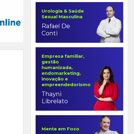
Urologia & Saúde
Sexual Masculina
Rafael De
Conti
Empresa familiar,
gestão
humanizada,
endomarketing,
inovação e
empreendedorismo
Thayni
Librelato
Mente em Foco