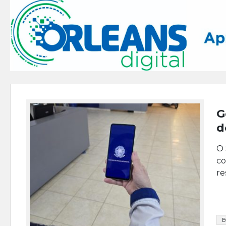
G
d
O 
co
re
E