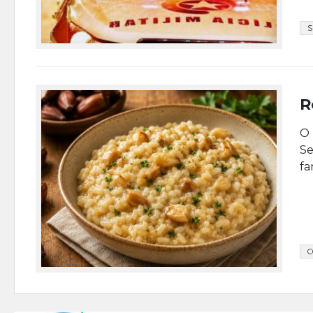
R
O 
Se
fa
C