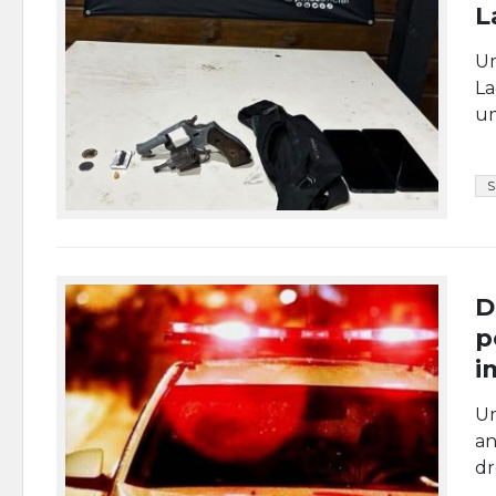
L
Um
La
um
D
p
i
Um
an
dr