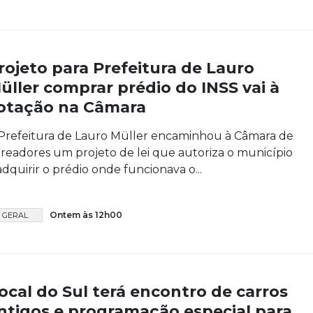
rojeto para Prefeitura de Lauro
üller comprar prédio do INSS vai à
otação na Câmara
Prefeitura de Lauro Müller encaminhou à Câmara de
readores um projeto de lei que autoriza o município
adquirir o prédio onde funcionava o...
Ontem às 12h00
GERAL
ocal do Sul terá encontro de carros
ntigos e programação especial para