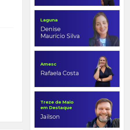
Laguna
Denise
Maurício Silva
Amesc
Rafaela Costa
Treze de Maio
em Destaque
Jailson