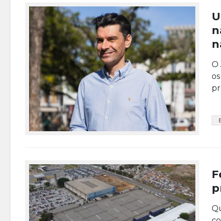
U
n
n
O 
os
pr
F
p
Qu
co