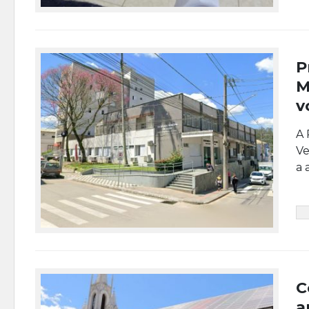
P
M
v
A 
Ve
a 
C
a