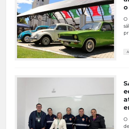
o
O 
sá
pr
A
S
e
a
e
O 
de