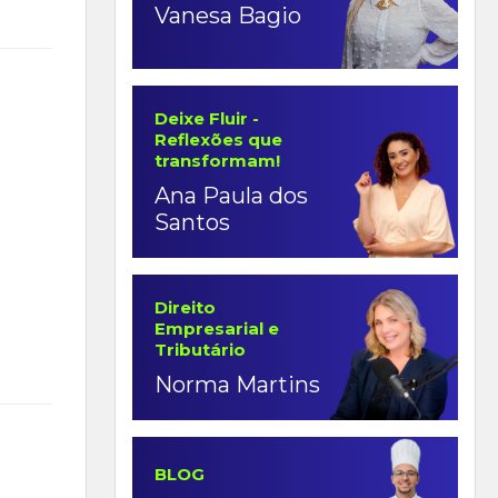
Vanesa Bagio
Deixe Fluir -
Reflexões que
transformam!
Ana Paula dos
Santos
Direito
Empresarial e
Tributário
Norma Martins
BLOG