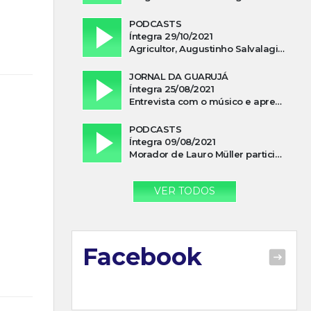
PODCASTS
Íntegra 29/10/2021
Agricultor, Augustinho Salvalagio, relata sobre aparição do Cavaleiro Negro no Rio das Furnas
JORNAL DA GUARUJÁ
Íntegra 25/08/2021
Entrevista com o músico e apresentador, Lismael Ferrareis, no Cidade e Campo
PODCASTS
Íntegra 09/08/2021
Morador de Lauro Müller participa de motociata em apoio a Bolsonaro
VER TODOS
Facebook