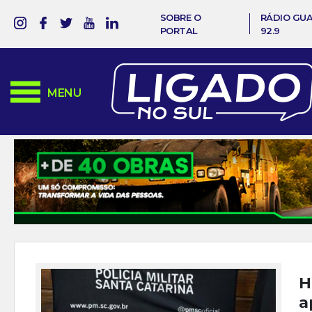
SOBRE O
RÁDIO GU
PORTAL
92.9
MENU
H
a