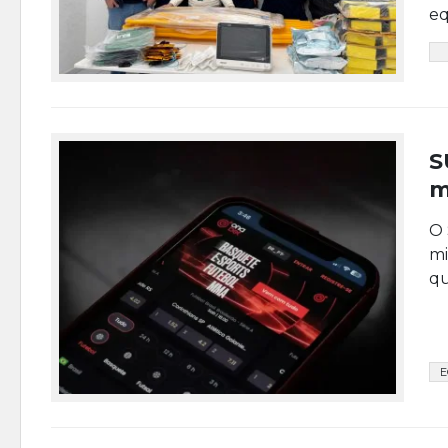
eq
S
m
O 
mi
qu
E