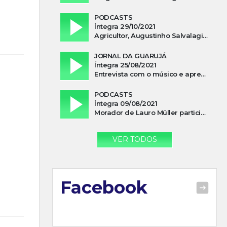
PODCASTS
Íntegra 29/10/2021
Agricultor, Augustinho Salvalagio, relata sobre aparição do Cavaleiro Negro no Rio das Furnas
JORNAL DA GUARUJÁ
Íntegra 25/08/2021
Entrevista com o músico e apresentador, Lismael Ferrareis, no Cidade e Campo
PODCASTS
Íntegra 09/08/2021
Morador de Lauro Müller participa de motociata em apoio a Bolsonaro
VER TODOS
Facebook