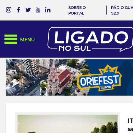
SOBRE O
RÁDIO GU
PORTAL
92.9
MENU
I
s