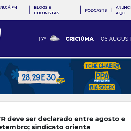
ARUJÁ FM
BLOGS E
ANUNCI
PODCASTS
COLUNISTAS
AQUI
17
º
CRICIÚMA
06 AUGUST
TR deve ser declarado entre agosto e
etembro; sindicato orienta