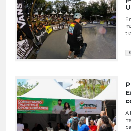
U
En
ma
tr
E
P
E
c
A 
ma
ba