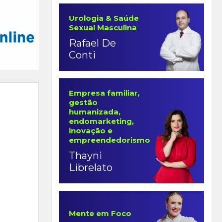
Urologia & Saúde
Sexual Masculina
Rafael De
Conti
Empresa familiar,
gestão
humanizada,
endomarketing,
inovação e
empreendedorismo
Thayni
Librelato
Mente em Foco