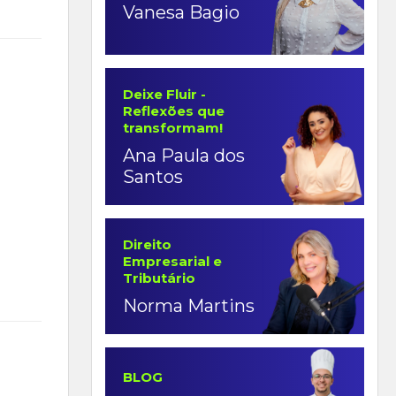
Vanesa Bagio
Deixe Fluir -
Reflexões que
transformam!
Ana Paula dos
Santos
Direito
Empresarial e
Tributário
Norma Martins
BLOG