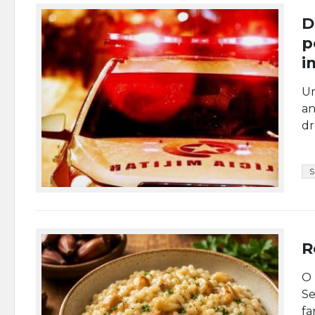
D
p
i
Um
an
dr
R
O 
Se
fa