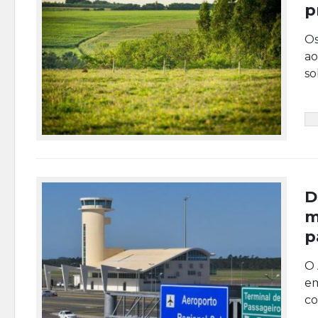
p
Os
ao
so
D
m
p
O 
em
co