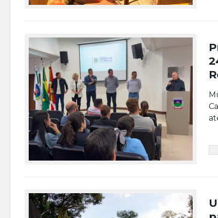
P
2
R
Mu
Ca
at
U
p