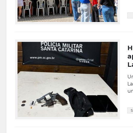
H
a
L
Um
La
um