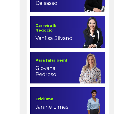
Dalsasso
Carreira &
Negócio
Vanilsa Silvano
Para falar bem!
Giovana
Pedroso
Criciúma
Janine Limas