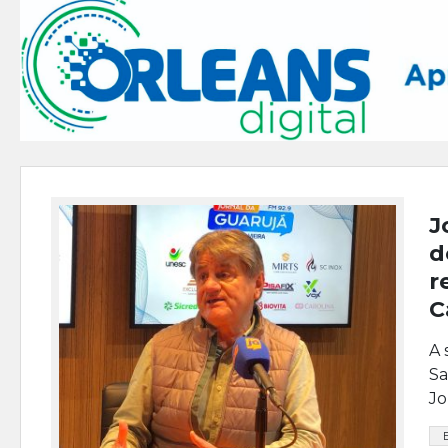
J
d
r
C
A 
Sa
Jo