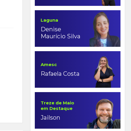
Laguna
Denise
Maurício Silva
Amesc
Rafaela Costa
Treze de Maio
em Destaque
Jailson