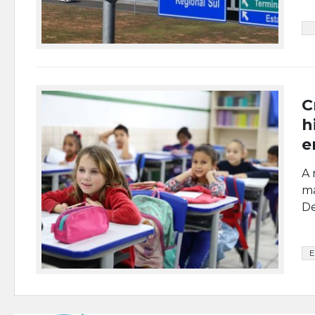
C
h
e
A 
ma
De
E