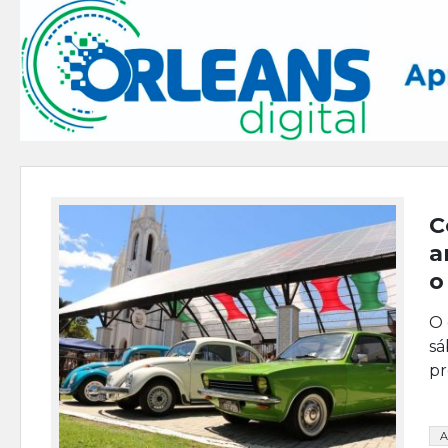
C
a
o
O 
sá
pr
A