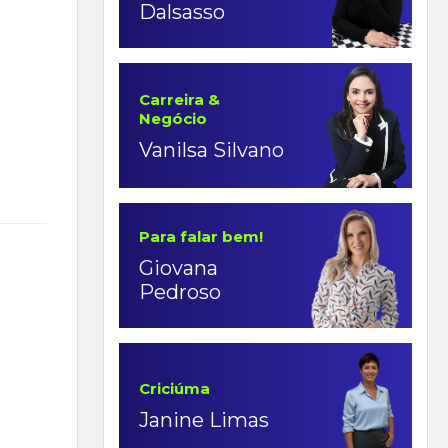
Dalsasso
Carreira &
Negócio
Vanilsa Silvano
Para falar bem!
Giovana
Pedroso
Criciúma
Janine Limas