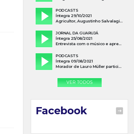
PODCASTS
Íntegra 29/10/2021
Agricultor, Augustinho Salvalagio, relata sobre aparição do Cavaleiro Negro no Rio das Furnas
JORNAL DA GUARUJÁ
Íntegra 25/08/2021
Entrevista com o músico e apresentador, Lismael Ferrareis, no Cidade e Campo
PODCASTS
Íntegra 09/08/2021
Morador de Lauro Müller participa de motociata em apoio a Bolsonaro
VER TODOS
Facebook