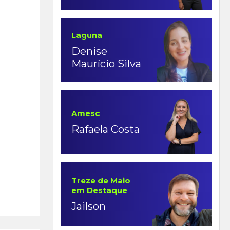
Laguna
Denise
Maurício Silva
Amesc
Rafaela Costa
Treze de Maio
em Destaque
Jailson