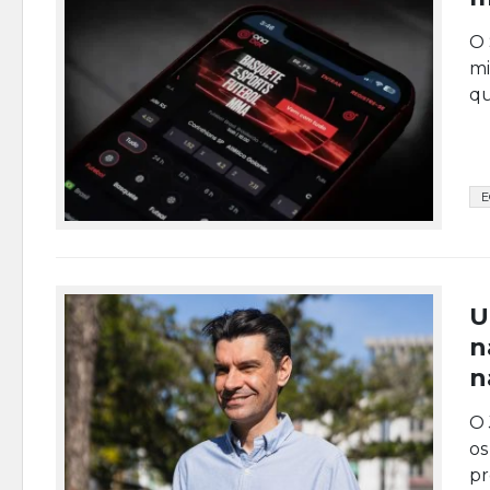
O 
mi
qu
E
U
n
n
O 
os
pr