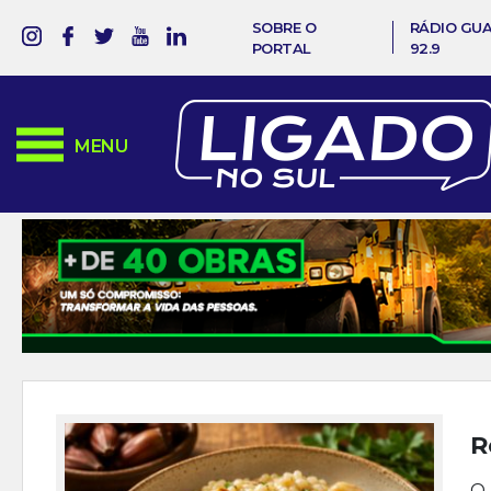
SOBRE O
RÁDIO GU
PORTAL
92.9
MENU
R
O 