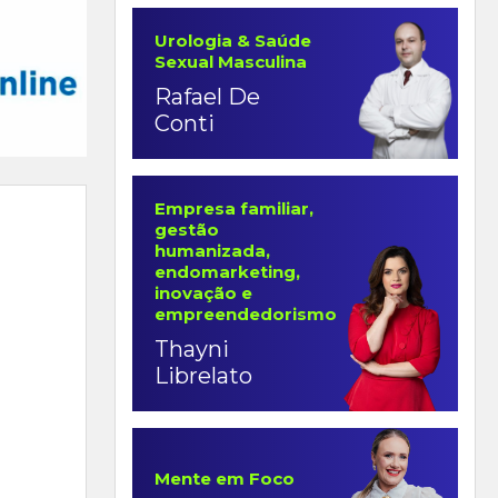
Urologia & Saúde
Sexual Masculina
Rafael De
Conti
Empresa familiar,
gestão
humanizada,
endomarketing,
inovação e
empreendedorismo
Thayni
Librelato
Mente em Foco