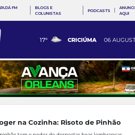
ARUJÁ FM
BLOGS E
ANUNCI
PODCASTS
COLUNISTAS
AQUI
17
º
CRICIÚMA
06 AUGUST
oger na Cozinha: Risoto de Pinhão
pinhão tem o poder de despertar boas lembranças.