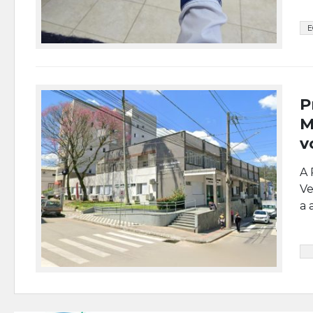
E
P
M
v
A 
Ve
a 