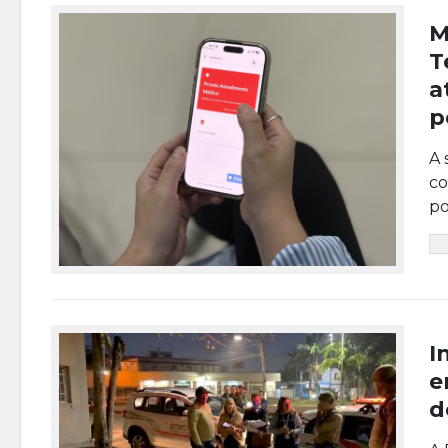
M
T
a
p
A 
co
po
I
e
d