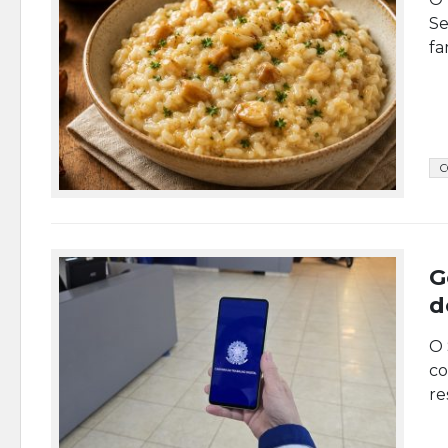
Se
fa
C
G
d
O 
co
re