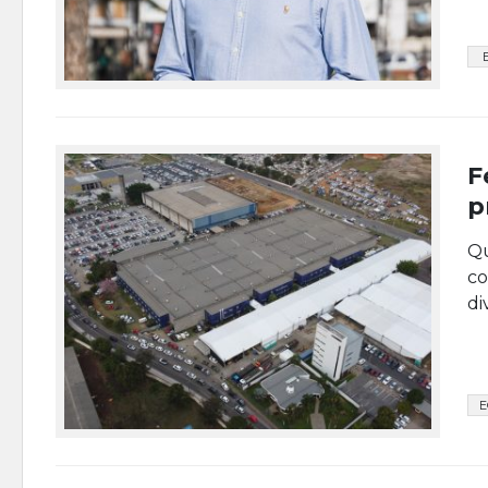
F
p
Qu
co
di
E