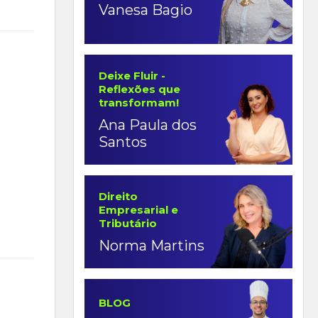
Vanesa Bagio
Deixe Fluir -
Reflexões que
transformam!
Ana Paula dos
Santos
Direito
Empresarial e
Tributário
Norma Martins
BLOG