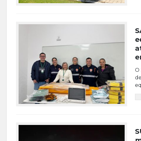
S
e
a
e
O 
de
eq
S
m