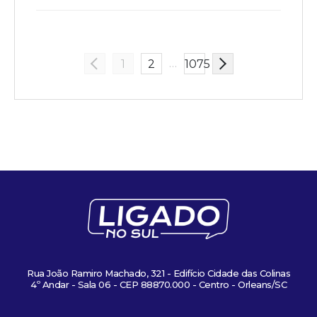
…
1
2
1075
Rua João Ramiro Machado, 321 - Edifício Cidade das Colinas
4º Andar - Sala 06 - CEP 88870.000 - Centro - Orleans/SC