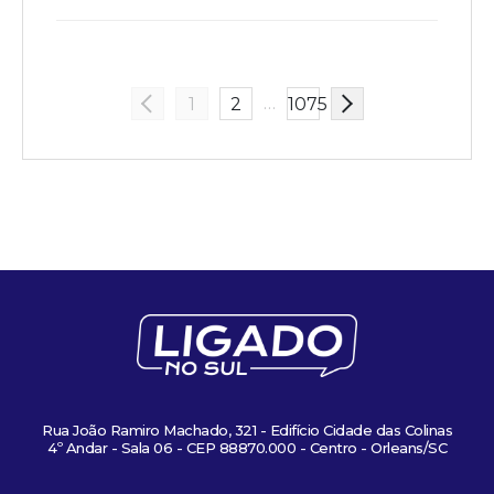
…
1
2
1075
Rua João Ramiro Machado, 321 - Edifício Cidade das Colinas
4º Andar - Sala 06 - CEP 88870.000 - Centro - Orleans/SC