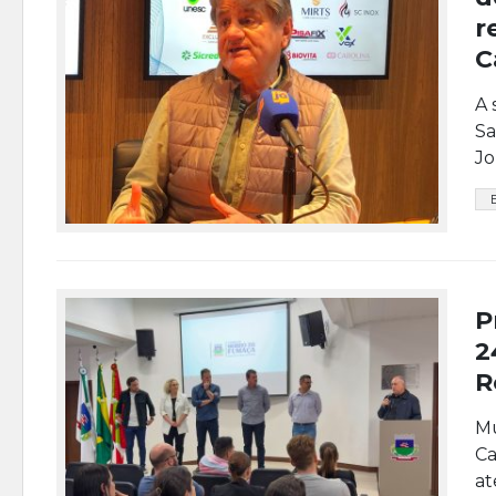
r
C
A 
Sa
Jo
P
2
R
Mu
Ca
at