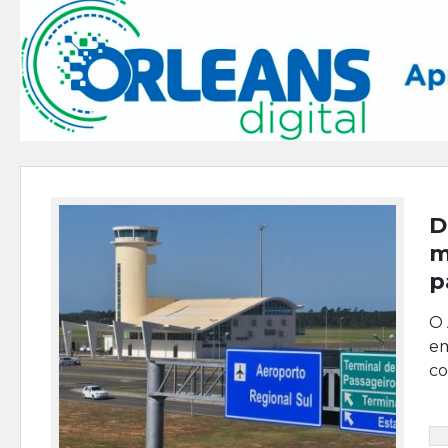
D
m
p
O 
em
co