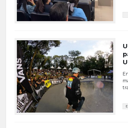
U
p
U
En
ma
tr
E