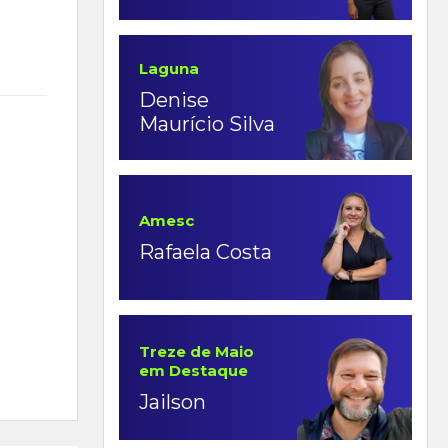
Laguna
Denise
Maurício Silva
Amesc
Rafaela Costa
Treze de Maio
em Destaque
Jailson