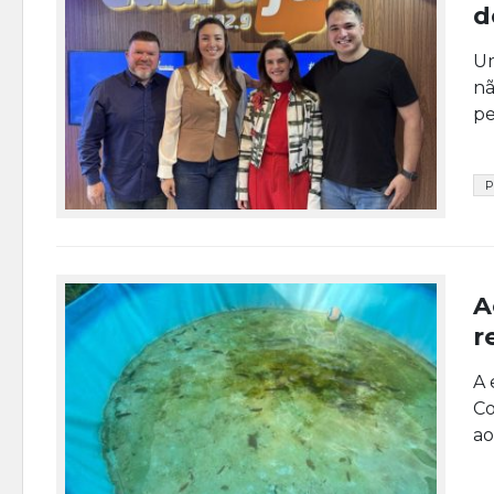
d
Um
nã
pe
P
A
r
A 
Co
ao