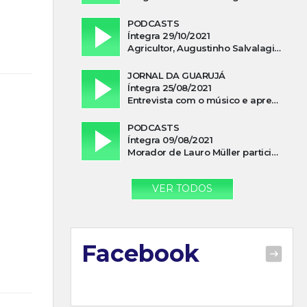
PODCASTS
Íntegra 29/10/2021
Agricultor, Augustinho Salvalagio, relata sobre aparição do Cavaleiro Negro no Rio das Furnas
JORNAL DA GUARUJÁ
Íntegra 25/08/2021
Entrevista com o músico e apresentador, Lismael Ferrareis, no Cidade e Campo
PODCASTS
Íntegra 09/08/2021
Morador de Lauro Müller participa de motociata em apoio a Bolsonaro
VER TODOS
Facebook