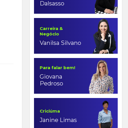
Dalsasso
Carreira &
Negócio
Vanilsa Silvano
Para falar bem!
Giovana
Pedroso
Criciúma
Janine Limas