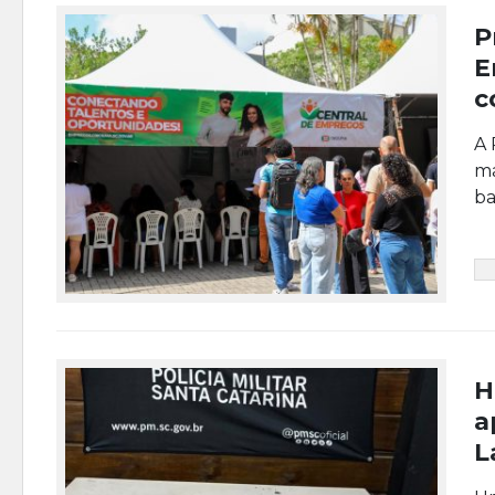
P
E
c
A 
ma
ba
H
a
L