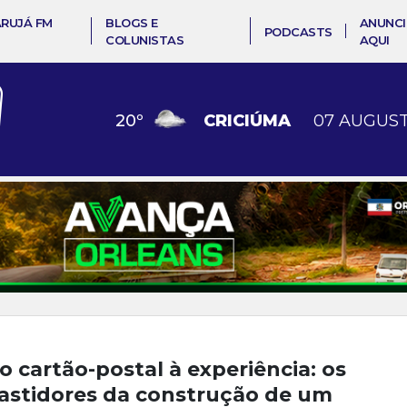
ARUJÁ FM
BLOGS E
ANUNCI
PODCASTS
COLUNISTAS
AQUI
20
º
CRICIÚMA
07 AUGUST
o cartão-postal à experiência: os
astidores da construção de um