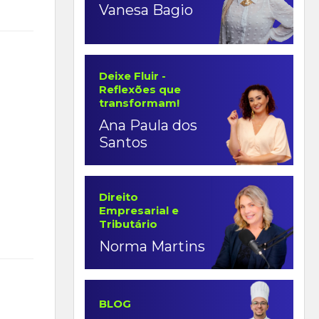
Vanesa Bagio
Deixe Fluir -
Reflexões que
transformam!
Ana Paula dos
Santos
Direito
Empresarial e
Tributário
Norma Martins
BLOG