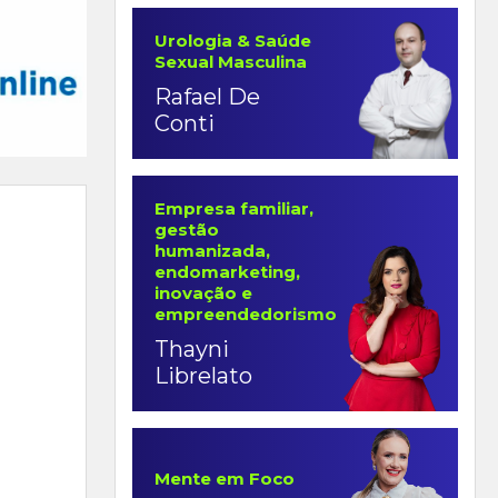
Urologia & Saúde
Sexual Masculina
Rafael De
Conti
Empresa familiar,
gestão
humanizada,
endomarketing,
inovação e
empreendedorismo
Thayni
Librelato
Mente em Foco