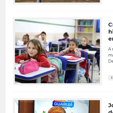
C
h
e
A 
ma
De
E
J
d