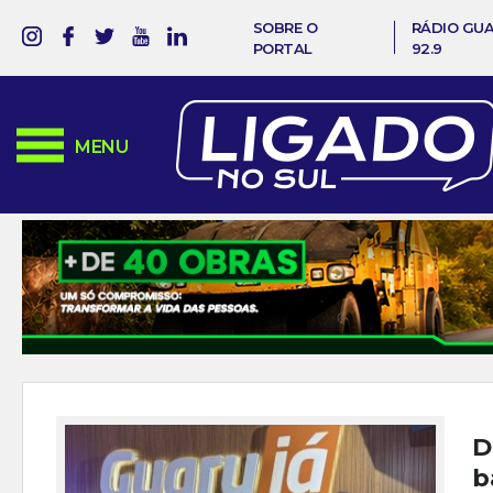
SOBRE O
RÁDIO GU
PORTAL
92.9
MENU
D
b