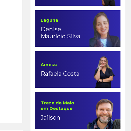
Laguna
Denise
Maurício Silva
Amesc
Rafaela Costa
Treze de Maio
em Destaque
Jailson