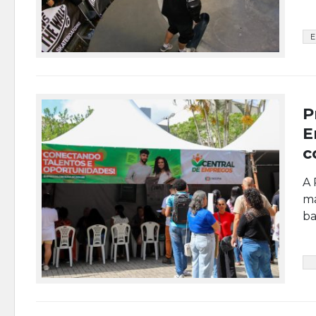
E
P
E
c
A 
ma
ba