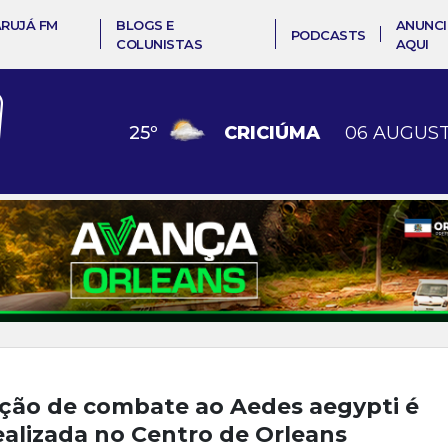
ARUJÁ FM
BLOGS E
ANUNCI
PODCASTS
COLUNISTAS
AQUI
25
º
CRICIÚMA
06 AUGUST
ção de combate ao Aedes aegypti é
ealizada no Centro de Orleans