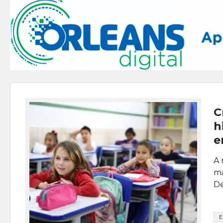
C
h
e
A 
ma
De
E