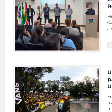
R
Mu
Ca
at
U
p
U
En
ma
tr