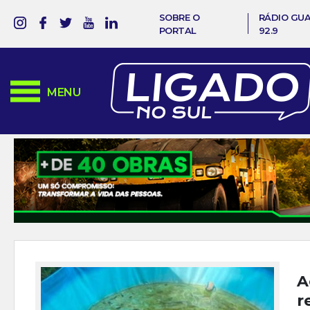
SOBRE O
RÁDIO GU
PORTAL
92.9
MENU
A
r