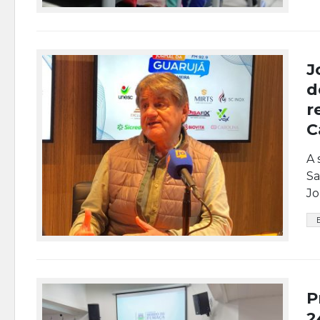
J
d
r
C
A 
Sa
Jo
P
2