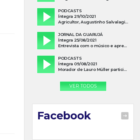
PODCASTS
Íntegra 29/10/2021
Agricultor, Augustinho Salvalagio, relata sobre aparição do Cavaleiro Negro no Rio das Furnas
JORNAL DA GUARUJÁ
Íntegra 25/08/2021
Entrevista com o músico e apresentador, Lismael Ferrareis, no Cidade e Campo
PODCASTS
Íntegra 09/08/2021
Morador de Lauro Müller participa de motociata em apoio a Bolsonaro
VER TODOS
Facebook