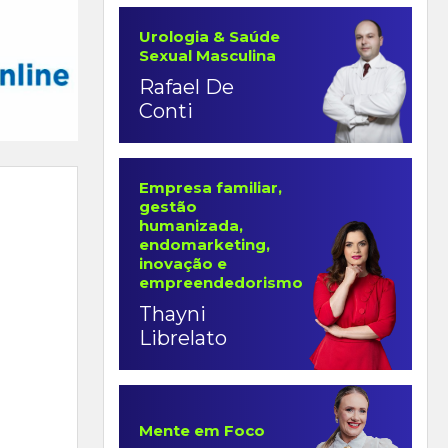
Urologia & Saúde
Sexual Masculina
Rafael De
Conti
Empresa familiar,
gestão
humanizada,
endomarketing,
inovação e
empreendedorismo
Thayni
Librelato
Mente em Foco