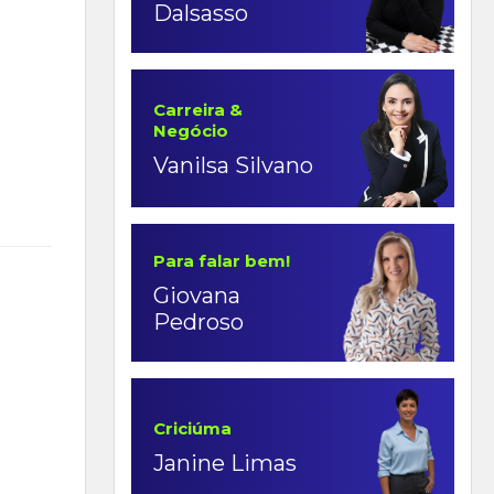
Dalsasso
Carreira &
Negócio
Vanilsa Silvano
Para falar bem!
Giovana
Pedroso
Criciúma
Janine Limas