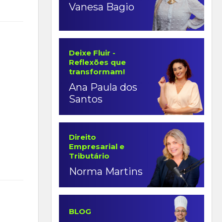
Vanesa Bagio
Deixe Fluir -
Reflexões que
transformam!
Ana Paula dos
Santos
Direito
Empresarial e
Tributário
Norma Martins
BLOG