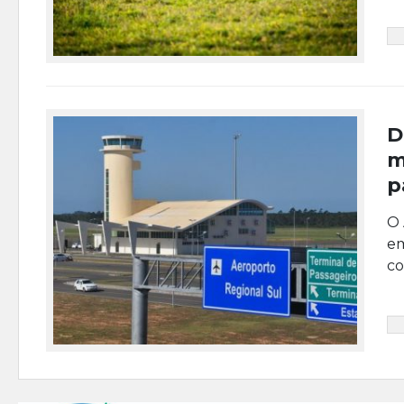
D
m
p
O 
em
co