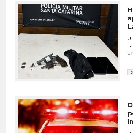
H
a
L
Um
La
um
D
p
i