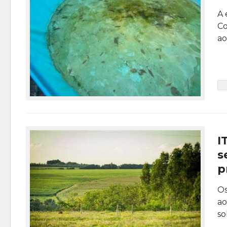
A 
Co
ao
I
s
p
Os
ao
so