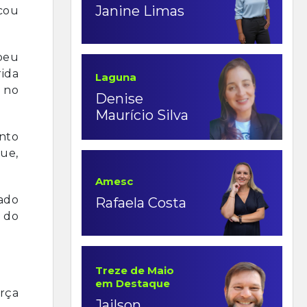
Janine Limas
acou
ebeu
rida
Laguna
 no
Denise
Maurício Silva
nto
que,
Amesc
lado
Rafaela Costa
s do
Treze de Maio
em Destaque
rça
Jailson