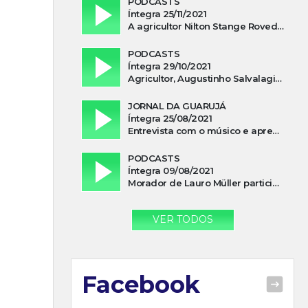
PODCASTS
Íntegra 25/11/2021
A agricultor Nilton Stange Roveda, afirma ter recebido ajuda espiritual durante acidente
PODCASTS
Íntegra 29/10/2021
Agricultor, Augustinho Salvalagio, relata sobre aparição do Cavaleiro Negro no Rio das Furnas
JORNAL DA GUARUJÁ
Íntegra 25/08/2021
Entrevista com o músico e apresentador, Lismael Ferrareis, no Cidade e Campo
PODCASTS
Íntegra 09/08/2021
Morador de Lauro Müller participa de motociata em apoio a Bolsonaro
VER TODOS
Facebook