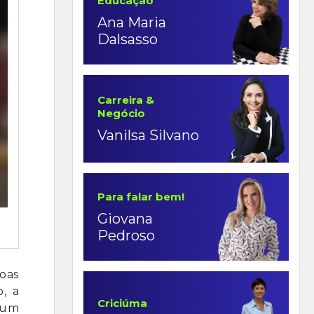
Educação
Ana Maria
Dalsasso
Carreira &
Negócio
Vanilsa Silvano
Para falar bem!
Giovana
Pedroso
soas
, a
Criciúma
 um