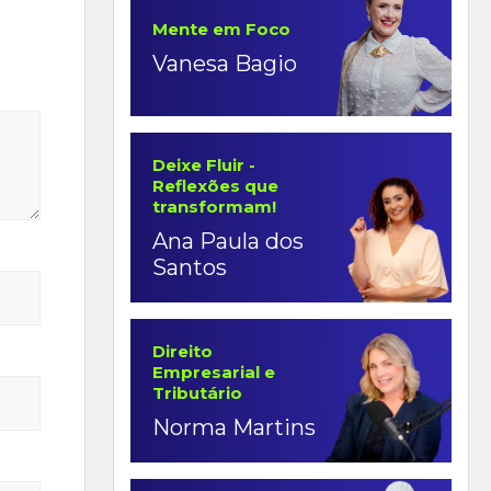
Mente em Foco
Vanesa Bagio
Deixe Fluir -
Reflexões que
transformam!
Ana Paula dos
Santos
Direito
Empresarial e
Tributário
Norma Martins