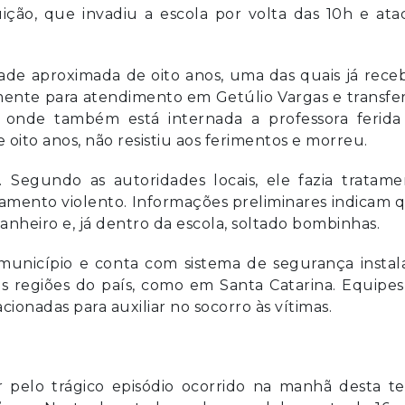
uição, que invadiu a escola por volta das 10h e at
ade aproximada de oito anos, uma das quais já rec
lmente para atendimento em Getúlio Vargas e transfe
, onde também está internada a professora ferida
ito anos, não resistiu aos ferimentos e morreu.
. Segundo as autoridades locais, ele fazia tratame
tamento violento. Informações preliminares indicam 
banheiro e, já dentro da escola, soltado bombinhas.
o município e conta com sistema de segurança insta
as regiões do país, como em Santa Catarina. Equipe
onadas para auxiliar no socorro às vítimas.
r pelo trágico episódio ocorrido na manhã desta te