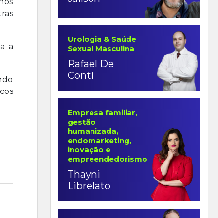
anos
ras
Urologia & Saúde
ta a
Sexual Masculina
Rafael De
Conti
endo
icos
Empresa familiar,
gestão
humanizada,
endomarketing,
inovação e
empreendedorismo
Thayni
Librelato