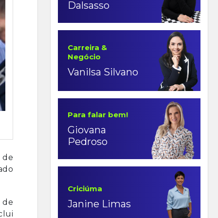
Dalsasso
Carreira &
Negócio
Vanilsa Silvano
Para falar bem!
Giovana
Pedroso
e de
ado
Criciúma
o de
Janine Limas
lui