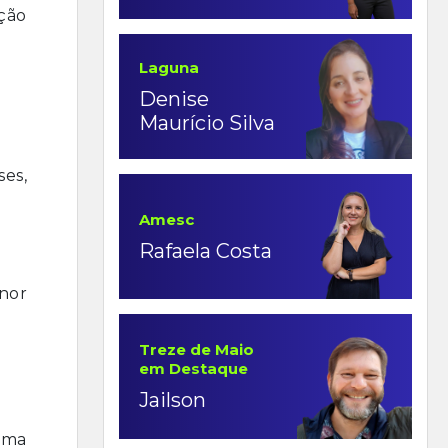
nção
Laguna
Denise
Maurício Silva
ses,
Amesc
Rafaela Costa
nor
Treze de Maio
em Destaque
Jailson
uma