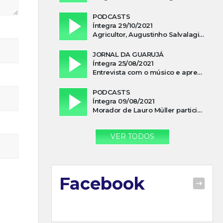
PODCASTS
Íntegra 29/10/2021
Agricultor, Augustinho Salvalagio, relata sobre aparição do Cavaleiro Negro no Rio das Furnas
JORNAL DA GUARUJÁ
Íntegra 25/08/2021
Entrevista com o músico e apresentador, Lismael Ferrareis, no Cidade e Campo
PODCASTS
Íntegra 09/08/2021
Morador de Lauro Müller participa de motociata em apoio a Bolsonaro
VER TODOS
Facebook