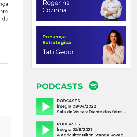
Roger na
ança
Cozinha
nte
 da
Presença
Estratégica
Tati Gedor
PODCASTS
PODCASTS
Íntegra 08/04/2022
Sala de Visitas: Diante dos fatos que influenciam a economia o que podemos esperar de 2022
PODCASTS
Íntegra 25/11/2021
A agricultor Nilton Stange Roveda, afirma ter recebido ajuda espiritual durante acidente