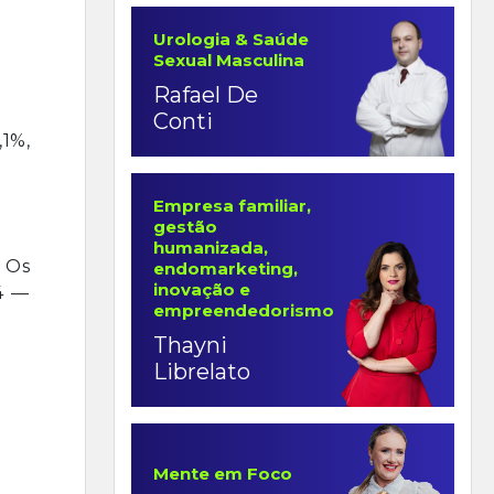
Urologia & Saúde
Sexual Masculina
Rafael De
Conti
1%,
Empresa familiar,
gestão
humanizada,
 Os
endomarketing,
inovação e
4 —
empreendedorismo
Thayni
Librelato
Mente em Foco