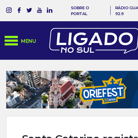
SOBRE O
RÁDIO GU
PORTAL
92.9
MENU