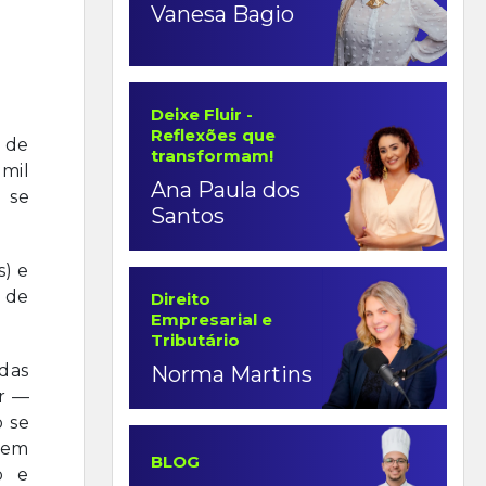
Vanesa Bagio
Deixe Fluir -
Reflexões que
 de
transformam!
mil
Ana Paula dos
 se
Santos
s) e
o de
Direito
Empresarial e
Tributário
 das
Norma Martins
ar —
o se
 em
BLOG
o e