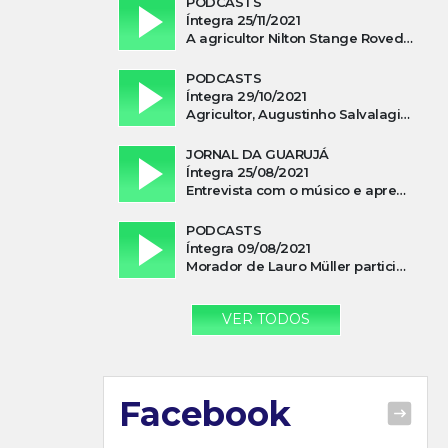
PODCASTS
Íntegra 25/11/2021
A agricultor Nilton Stange Roveda, afirma ter recebido ajuda espiritual durante acidente
PODCASTS
Íntegra 29/10/2021
Agricultor, Augustinho Salvalagio, relata sobre aparição do Cavaleiro Negro no Rio das Furnas
JORNAL DA GUARUJÁ
Íntegra 25/08/2021
Entrevista com o músico e apresentador, Lismael Ferrareis, no Cidade e Campo
PODCASTS
Íntegra 09/08/2021
Morador de Lauro Müller participa de motociata em apoio a Bolsonaro
VER TODOS
Facebook