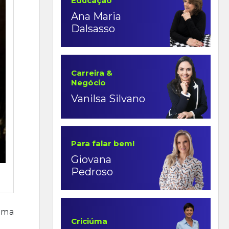
Educação
Ana Maria
Dalsasso
Carreira &
Negócio
Vanilsa Silvano
Para falar bem!
Giovana
Pedroso
 uma
Criciúma