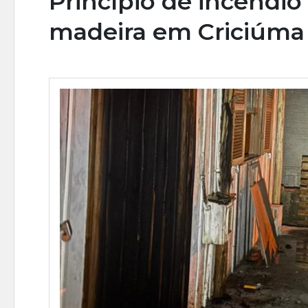
Princípio de incêndio
madeira em Criciúma