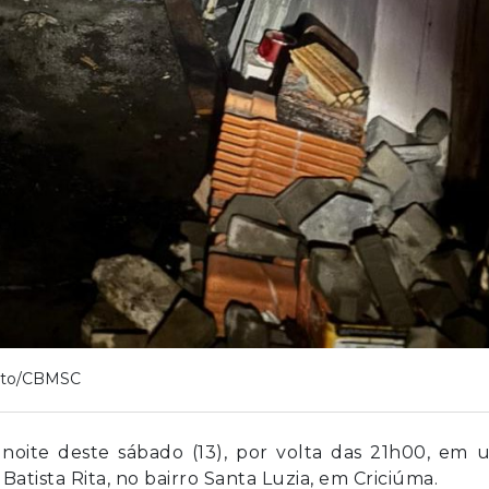
oto/CBMSC
 noite deste sábado (13), por volta das 21h00, em
Batista Rita, no bairro Santa Luzia, em Criciúma.