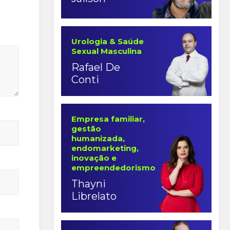
Urologia & Saúde
Sexual Masculina
Rafael De
Conti
Empresa familiar,
gestão
humanizada,
endomarketing,
inovação e
empreendedorismo
Thayni
Librelato