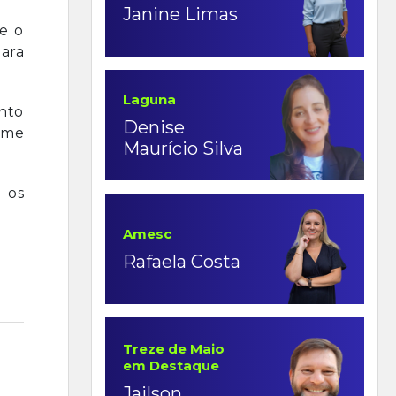
Janine Limas
e o
ara
Laguna
nto
Denise
rme
Maurício Silva
 os
Amesc
Rafaela Costa
Treze de Maio
em Destaque
Jailson