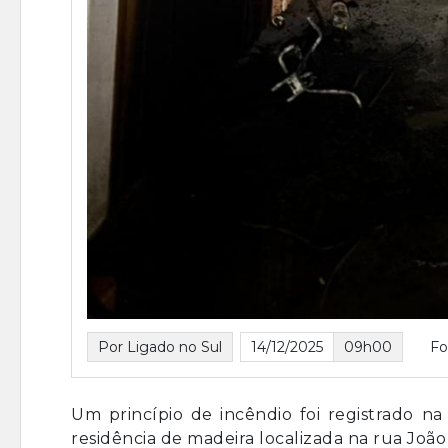
Por Ligado no Sul
14/12/2025
09h00
F
Um princípio de incêndio foi registrado na
residência de madeira localizada na rua João 