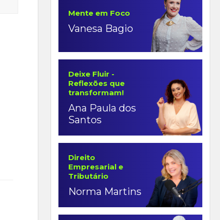
Mente em Foco
Vanesa Bagio
Deixe Fluir -
Reflexões que
transformam!
Ana Paula dos
Santos
Direito
Empresarial e
Tributário
Norma Martins