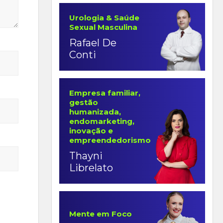
Urologia & Saúde
Sexual Masculina
Rafael De
Conti
Empresa familiar,
gestão
humanizada,
endomarketing,
inovação e
empreendedorismo
Thayni
Librelato
Mente em Foco