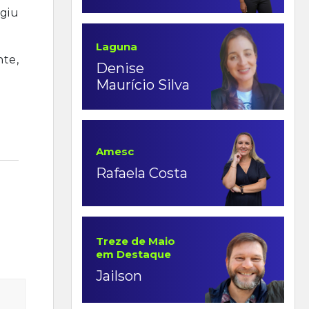
igiu
Laguna
nte,
Denise
Maurício Silva
Amesc
Rafaela Costa
Treze de Maio
em Destaque
Jailson