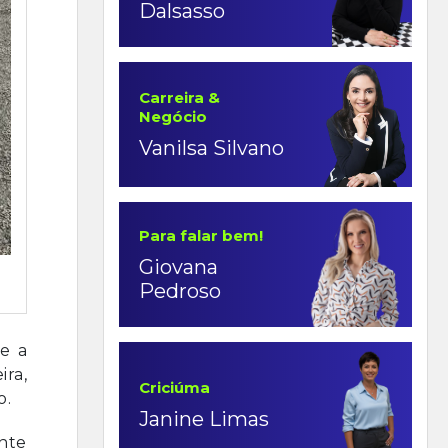
Dalsasso
Carreira &
Negócio
Vanilsa Silvano
Para falar bem!
Giovana
Pedroso
 e a
ira,
Criciúma
o.
Janine Limas
ente