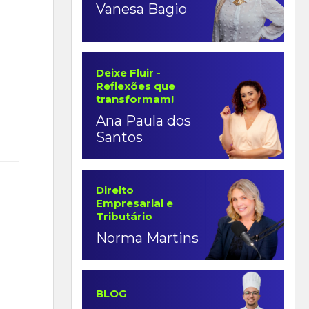
Vanesa Bagio
Deixe Fluir -
Reflexões que
transformam!
Ana Paula dos
Santos
Direito
Empresarial e
Tributário
Norma Martins
BLOG