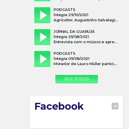
PODCASTS
Íntegra 29/10/2021
Agricultor, Augustinho Salvalagio, relata sobre aparição do Cavaleiro Negro no Rio das Furnas
JORNAL DA GUARUJÁ
Íntegra 25/08/2021
Entrevista com o músico e apresentador, Lismael Ferrareis, no Cidade e Campo
PODCASTS
Íntegra 09/08/2021
Morador de Lauro Müller participa de motociata em apoio a Bolsonaro
VER TODOS
Facebook