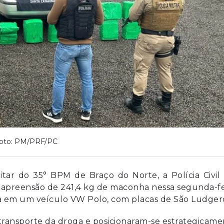
oto: PM/PRF/PC
tar do 35° BPM de Braço do Norte, a Polícia Civil
a apreensão de 241,4 kg de maconha nessa segunda-fe
ta em um veículo VW Polo, com placas de São Ludger
ransporte da droga e posicionaram-se estrategicam