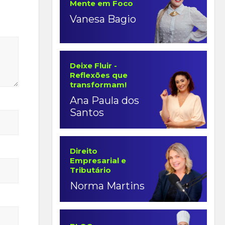
Mente em Foco
Vanesa Bagio
Deixe Fluir -
Reflexões que
transformam!
Ana Paula dos
Santos
Direito
Empresarial e
Tributário
Norma Martins