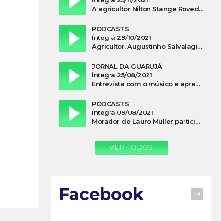
A agricultor Nilton Stange Roveda, afirma ter recebido ajuda espiritual durante acidente
PODCASTS
Íntegra 29/10/2021
Agricultor, Augustinho Salvalagio, relata sobre aparição do Cavaleiro Negro no Rio das Furnas
JORNAL DA GUARUJÁ
Íntegra 25/08/2021
Entrevista com o músico e apresentador, Lismael Ferrareis, no Cidade e Campo
PODCASTS
Íntegra 09/08/2021
Morador de Lauro Müller participa de motociata em apoio a Bolsonaro
VER TODOS
Facebook