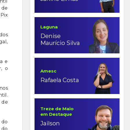
til
o de
Pix
Laguna
 dos
Denise
gal,
Maurício Silva
a e
, o
Amesc
Rafaela Costa
nos
il.
 de
Treze de Maio
em Destaque
r do
Jailson
 do