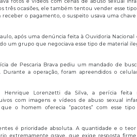
va fotos e vídeos com cenas de abuso sexual infan
s três ocasiões, ele também tentou vender esse tip
a receber o pagamento, o suspeito usava uma chave 
ulo, após uma denúncia feita à Ouvidoria Nacional
icado um grupo que negociava esse tipo de material ile
lícia de Pescaria Brava pediu um mandado de busc
. Durante a operação, foram apreendidos o celular
enrique Lorenzetti da Silva, a perícia feita 
ivos com imagens e vídeos de abuso sexual infant
 que o homem oferecia “pacotes” com esse tipo
entes é prioridade absoluta. A quantidade e o teo
io extremamente grave, que exige resposta firme