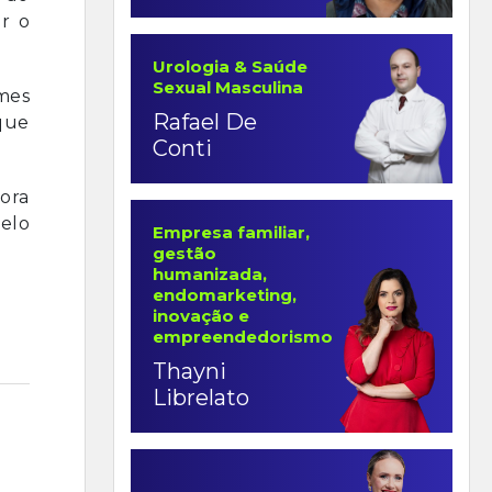
ar o
Urologia & Saúde
Sexual Masculina
mes
Rafael De
 que
Conti
gora
elo
Empresa familiar,
gestão
humanizada,
endomarketing,
inovação e
empreendedorismo
Thayni
Librelato