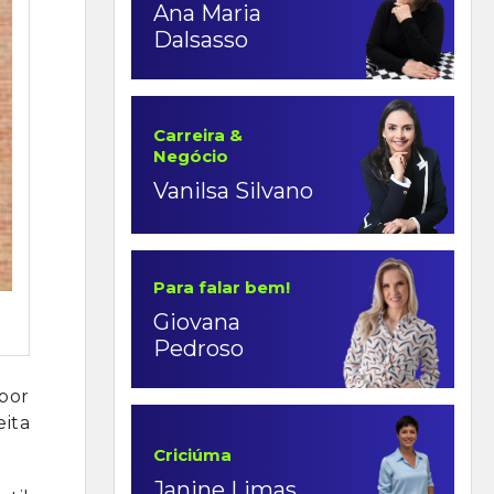
Ana Maria
Dalsasso
Carreira &
Negócio
Vanilsa Silvano
Para falar bem!
Giovana
Pedroso
por
eita
Criciúma
Janine Limas