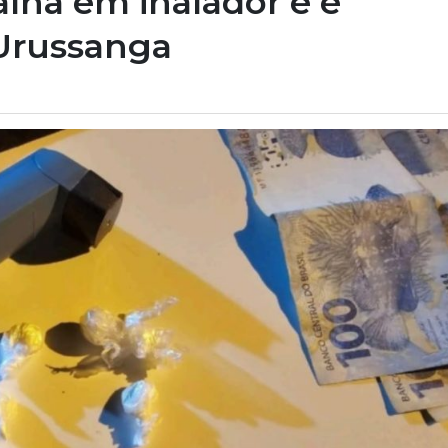
na em inalador e é
 Urussanga