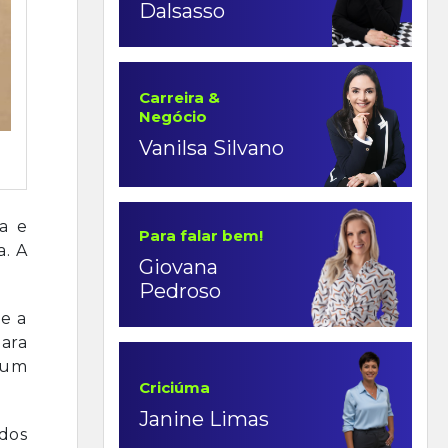
Dalsasso
Carreira &
Negócio
Vanilsa Silvano
a e
Para falar bem!
a. A
Giovana
Pedroso
te a
para
 um
Criciúma
Janine Limas
dos