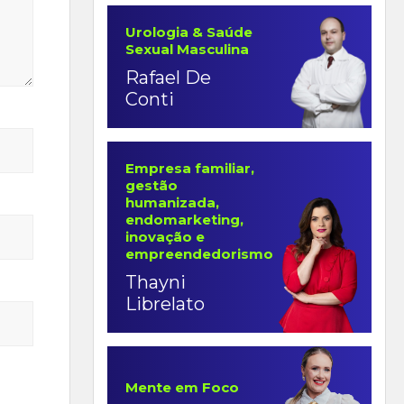
Urologia & Saúde
Sexual Masculina
Rafael De
Conti
Empresa familiar,
gestão
humanizada,
endomarketing,
inovação e
empreendedorismo
Thayni
Librelato
Mente em Foco