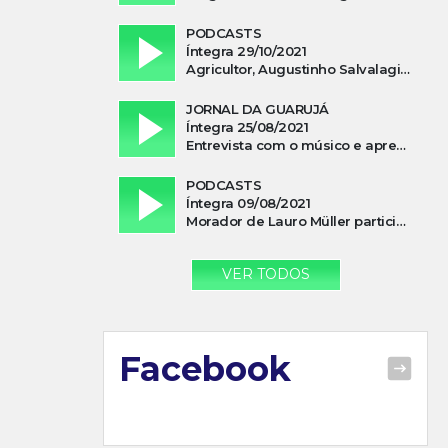
PODCASTS
Íntegra 29/10/2021
Agricultor, Augustinho Salvalagio, relata sobre aparição do Cavaleiro Negro no Rio das Furnas
JORNAL DA GUARUJÁ
Íntegra 25/08/2021
Entrevista com o músico e apresentador, Lismael Ferrareis, no Cidade e Campo
PODCASTS
Íntegra 09/08/2021
Morador de Lauro Müller participa de motociata em apoio a Bolsonaro
VER TODOS
Facebook