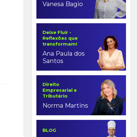
Vanesa Bagio
Deixe Fluir -
Reflexões que
transformam!
Ana Paula dos
Santos
Direito
Empresarial e
Tributário
Norma Martins
BLOG