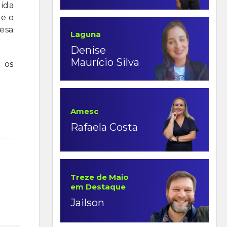
dida
 e o
esa
Laguna
Denise
Maurício Silva
 os
Amesc
Rafaela Costa
Treze de Maio
em Destaque
Jailson