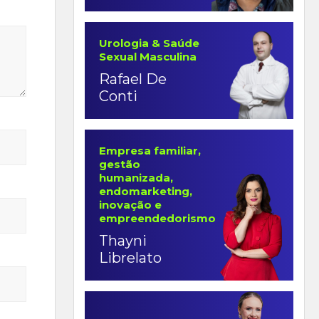
Urologia & Saúde
Sexual Masculina
Rafael De
Conti
Empresa familiar,
gestão
humanizada,
endomarketing,
inovação e
empreendedorismo
Thayni
Librelato