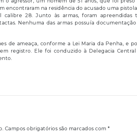
ram o agressor, um homem de 51 anos, que foi preso
ém encontraram na residência do acusado uma pistol
 calibre 28. Junto às armas, foram apreendidas t
ntactas. Nenhuma das armas possuía documentação
es de ameaça, conforme a Lei Maria da Penha, e po
em registro. Ele foi conduzido à Delegacia Central
ento.
o.
Campos obrigatórios são marcados com
*