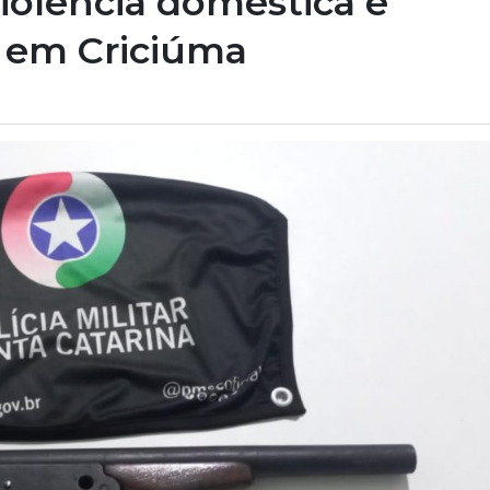
olência doméstica e
s em Criciúma