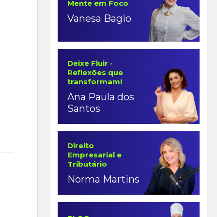
Mente em Foco
Vanesa Bagio
Deixe Fluir -
Reflexões que
transformam!
Ana Paula dos
Santos
Direito
Empresarial e
Tributário
Norma Martins