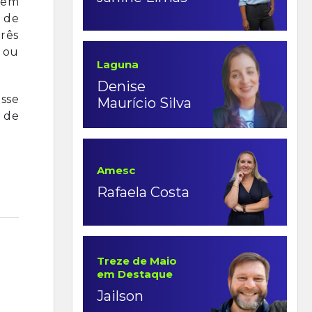
 em
a de
rês
 ou
Laguna
Denise
sse
Maurício Silva
 de
Amesc
Rafaela Costa
Treze de Maio
em Destaque
Jailson