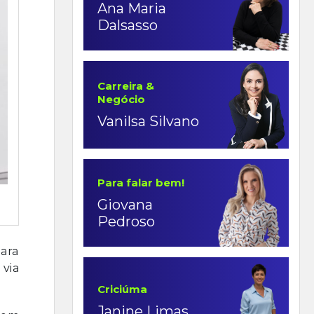
Ana Maria
Dalsasso
Carreira &
Negócio
Vanilsa Silvano
Para falar bem!
Giovana
Pedroso
para
 via
Criciúma
Janine Limas