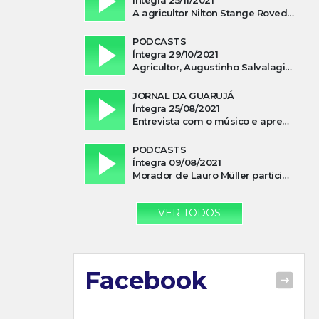
A agricultor Nilton Stange Roveda, afirma ter recebido ajuda espiritual durante acidente
PODCASTS
Íntegra 29/10/2021
Agricultor, Augustinho Salvalagio, relata sobre aparição do Cavaleiro Negro no Rio das Furnas
JORNAL DA GUARUJÁ
Íntegra 25/08/2021
Entrevista com o músico e apresentador, Lismael Ferrareis, no Cidade e Campo
PODCASTS
Íntegra 09/08/2021
Morador de Lauro Müller participa de motociata em apoio a Bolsonaro
VER TODOS
Facebook