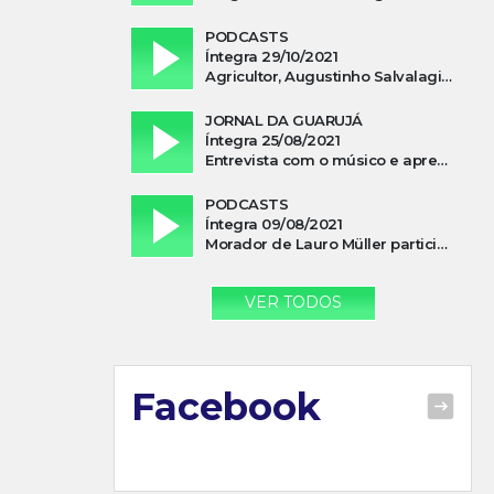
PODCASTS
Íntegra 29/10/2021
Agricultor, Augustinho Salvalagio, relata sobre aparição do Cavaleiro Negro no Rio das Furnas
JORNAL DA GUARUJÁ
Íntegra 25/08/2021
Entrevista com o músico e apresentador, Lismael Ferrareis, no Cidade e Campo
PODCASTS
Íntegra 09/08/2021
Morador de Lauro Müller participa de motociata em apoio a Bolsonaro
VER TODOS
Facebook