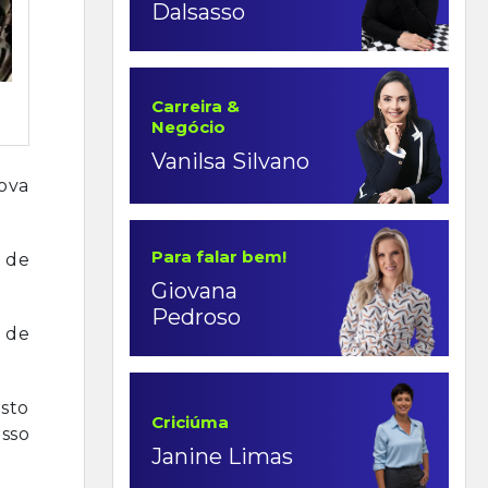
Dalsasso
Carreira &
Negócio
Vanilsa Silvano
Nova
Para falar bem!
a de
Giovana
Pedroso
 de
osto
Criciúma
esso
Janine Limas