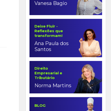
Vanesa Bagio
Deixe Fluir -
Reflexões que
transformam!
Ana Paula dos
Santos
Direito
Empresarial e
Tributário
Norma Martins
BLOG