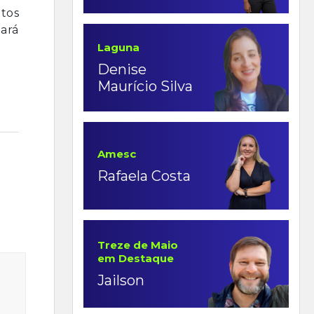
ntos
ará
Laguna
Denise
Maurício Silva
Amesc
Rafaela Costa
Treze de Maio
em Destaque
Jailson