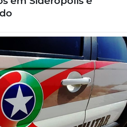
s em Siderópolis e
ido