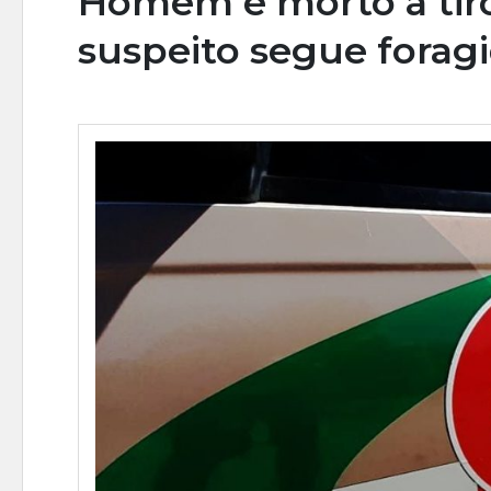
Homem é morto a tiro
suspeito segue forag