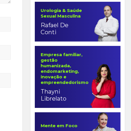
Urologia & Saúde
Sexual Masculina
Rafael De
Conti
Empresa familiar,
gestão
humanizada,
endomarketing,
inovação e
empreendedorismo
Thayni
Librelato
Mente em Foco