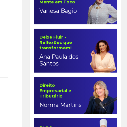
Mente em Foco
Vanesa Bagio
Deixe Fluir -
Reflexões que
transformam!
Ana Paula dos
Santos
Direito
Empresarial e
Tributário
Norma Martins