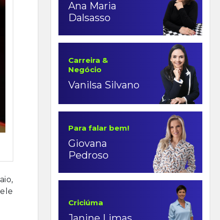
Ana Maria
Dalsasso
Carreira &
Negócio
Vanilsa Silvano
Para falar bem!
Giovana
Pedroso
aio,
 ele
Criciúma
Janine Limas