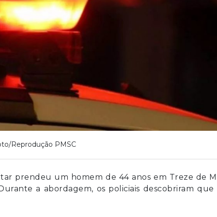
oto/Reprodução PMSC
a Militar prendeu um homem de 44 anos em Treze de M
. Durante a abordagem, os policiais descobriram que