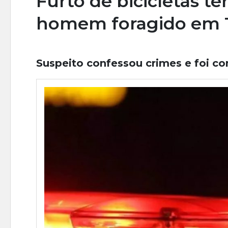
Furto de bicicletas t
homem foragido em T
Suspeito confessou crimes e foi con