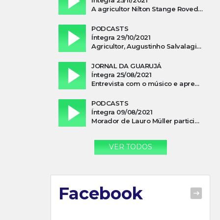
A agricultor Nilton Stange Roveda, afirma ter recebido ajuda espiritual durante acidente
PODCASTS
Íntegra 29/10/2021
Agricultor, Augustinho Salvalagio, relata sobre aparição do Cavaleiro Negro no Rio das Furnas
JORNAL DA GUARUJÁ
Íntegra 25/08/2021
Entrevista com o músico e apresentador, Lismael Ferrareis, no Cidade e Campo
PODCASTS
Íntegra 09/08/2021
Morador de Lauro Müller participa de motociata em apoio a Bolsonaro
VER TODOS
Facebook