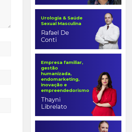
Urologia & Saúde
Sexual Masculina
Rafael De
Conti
Empresa familiar,
gestão
humanizada,
endomarketing,
inovação e
empreendedorismo
Thayni
Librelato