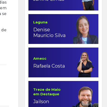
ias
, em
a se
Laguna
Denise
 de
Maurício Silva
Amesc
Rafaela Costa
Treze de Maio
em Destaque
Jailson