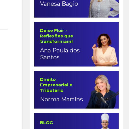
Vanesa Bagio
Deixe Fluir -
Reflexões que
transformam!
Ana Paula dos
Santos
Direito
Empresarial e
Tributário
Norma Martins
BLOG