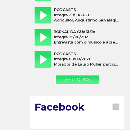
PODCASTS
Íntegra 29/10/2021
Agricultor, Augustinho Salvalagio, relata sobre aparição do Cavaleiro Negro no Rio das Furnas
JORNAL DA GUARUJÁ
Íntegra 25/08/2021
Entrevista com o músico e apresentador, Lismael Ferrareis, no Cidade e Campo
PODCASTS
Íntegra 09/08/2021
Morador de Lauro Müller participa de motociata em apoio a Bolsonaro
VER TODOS
Facebook