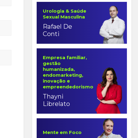
Urologia & Saúde
Sexual Masculina
Rafael De
Conti
Empresa familiar,
gestão
humanizada,
endomarketing,
inovação e
empreendedorismo
Thayni
Librelato
Mente em Foco