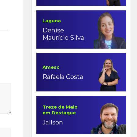
Laguna
Denise
Maurício Silva
Amesc
Rafaela Costa
Treze de Maio
em Destaque
Jailson