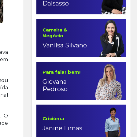
Dalsasso
Carreira &
Negócio
Vanilsa Silvano
tava
, em
Para falar bem!
rmou
Giovana
ída
Pedroso
nal
. O
Criciúma
ade
Janine Limas