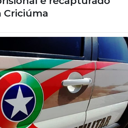
risional é recapturado
m Criciúma