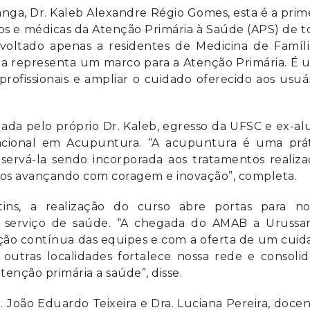
nga, Dr. Kaleb Alexandre Régio Gomes, esta é a prim
cos e médicas da Atenção Primária à Saúde (APS) de 
 voltado apenas a residentes de Medicina de Famíl
a representa um marco para a Atenção Primária. É 
profissionais e ampliar o cuidado oferecido aos usuá
lada pelo próprio Dr. Kaleb, egresso da UFSC e ex-a
 nacional em Acupuntura. “A acupuntura é uma prát
servá-la sendo incorporada aos tratamentos realiz
mos avançando com coragem e inovação”, completa.
tins, a realização do curso abre portas para no
 o serviço de saúde. “A chegada do AMAB a Urussa
ção contínua das equipes e com a oferta de um cui
outras localidades fortalece nossa rede e consolid
enção primária a saúde”, disse.
. João Eduardo Teixeira e Dra. Luciana Pereira, doce