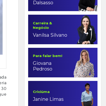
Dalsasso
Carreira &
Negócio
Vanilsa Silvano
Para falar bem!
Giovana
Pedroso
zada
eria
 30
Criciúma
 que
Janine Limas