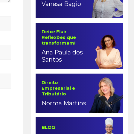
Vanesa Bagio
Deixe Fluir -
Reflexões que
transformam!
Ana Paula dos
Santos
Direito
Empresarial e
Tributário
Norma Martins
BLOG