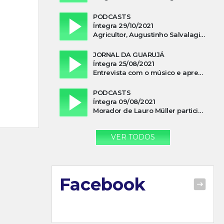
PODCASTS
Íntegra 29/10/2021
Agricultor, Augustinho Salvalagio, relata sobre aparição do Cavaleiro Negro no Rio das Furnas
JORNAL DA GUARUJÁ
Íntegra 25/08/2021
Entrevista com o músico e apresentador, Lismael Ferrareis, no Cidade e Campo
PODCASTS
Íntegra 09/08/2021
Morador de Lauro Müller participa de motociata em apoio a Bolsonaro
VER TODOS
Facebook