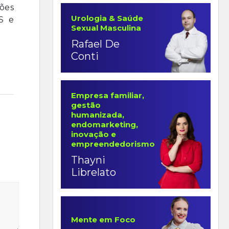
ções
Urologia & Saúde
S e
Sexual Masculina
Rafael De
Conti
Empresa familiar,
gestão
humanizada,
endomarketing,
inovação e
empreendedorismo
Thayni
Librelato
Mente em Foco