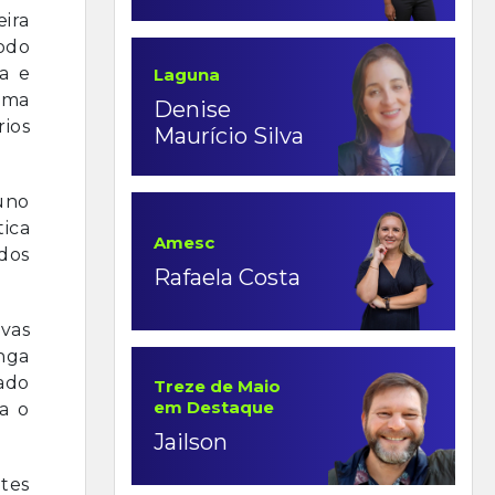
eira
todo
ia e
Laguna
uma
Denise
rios
Maurício Silva
luno
ica
Amesc
ados
Rafaela Costa
vas
nga
dado
Treze de Maio
em Destaque
a o
Jailson
ntes