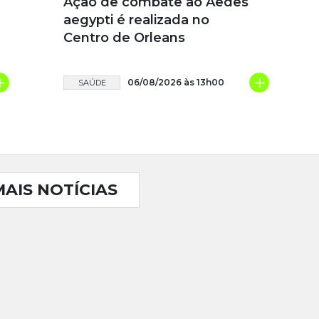
Ação de combate ao Aedes
aegypti é realizada no
Centro de Orleans
+
+
06/08/2026 às 13h00
SAÚDE
MAIS NOTÍCIAS