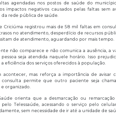
ultas agendadas nos postos de saúde do município
 os impactos negativos causados pelas faltas sem a
da rede pública de saúde.
Criciúma registrou mais de 58 mil faltas em consu
trasos no atendimento, desperdício de recursos públ
ssitam de atendimento, aguardando por mais tempo.
ente não comparece e não comunica a ausência, a v
essoa seja atendida naquele horário. Isso prejudi
 eficiência dos serviços oferecidos à população.
 acontecer, mas reforça a importância de avisar 
 consulta permite que outro paciente seja chama
 e organizado.
de Saúde orienta que a desmarcação ou remarcação
 pelo Telessaúde, acessando o serviço pelo celular
idamente, sem necessidade de ir até a unidade de saú