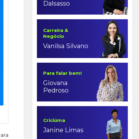
Dalsasso
Carreira &
Negócio
Vanilsa Silvano
Para falar bem!
Giovana
Pedroso
Criciúma
Janine Limas
ara