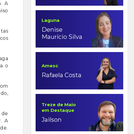
. A
viso
Laguna
Denise
ltas
Maurício Silva
icos
aga
ca o
Amesc
Rafaela Costa
com
do,
Treze de Maio
em Destaque
 de
Jailson
. A
de.