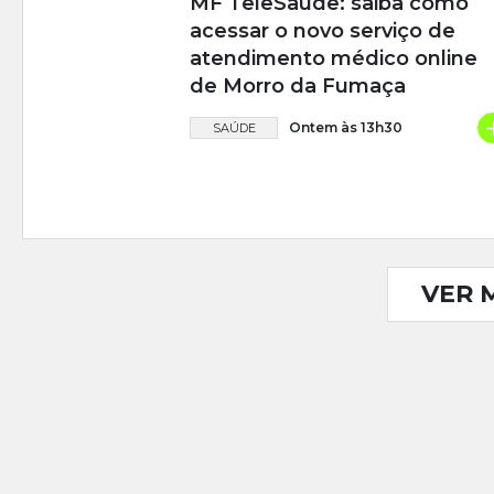
MF TeleSaúde: saiba como
acessar o novo serviço de
atendimento médico online
de Morro da Fumaça
Ontem às 13h30
SAÚDE
VER 