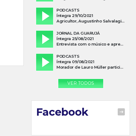
PODCASTS
Íntegra 29/10/2021
Agricultor, Augustinho Salvalagio, relata sobre aparição do Cavaleiro Negro no Rio das Furnas
JORNAL DA GUARUJÁ
Íntegra 25/08/2021
Entrevista com o músico e apresentador, Lismael Ferrareis, no Cidade e Campo
PODCASTS
Íntegra 09/08/2021
Morador de Lauro Müller participa de motociata em apoio a Bolsonaro
VER TODOS
Facebook