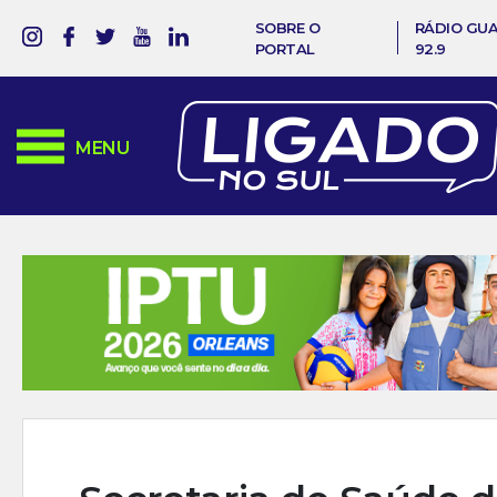
SOBRE O
RÁDIO GU
PORTAL
92.9
MENU