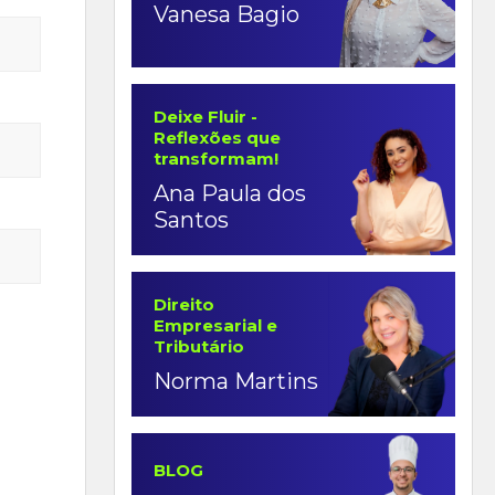
Vanesa Bagio
Deixe Fluir -
Reflexões que
transformam!
Ana Paula dos
Santos
Direito
Empresarial e
Tributário
Norma Martins
BLOG