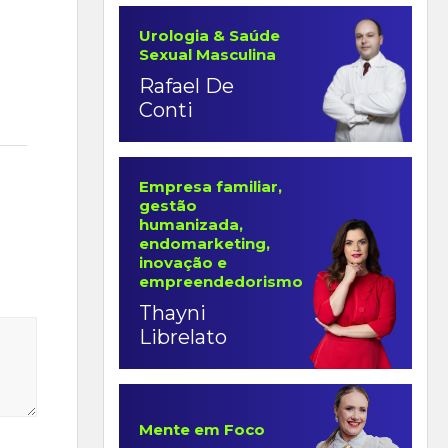
Urologia & Saúde
Sexual Masculina
Rafael De
Conti
Empresa familiar,
gestão
humanizada,
endomarketing,
inovação e
empreendedorismo
Thayni
Librelato
Mente em Foco