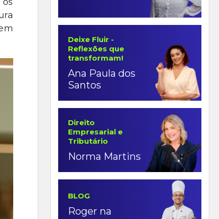
 os
ura
 em
Deixe Fluir -
Reflexões que
transformam!
Ana Paula dos
Santos
Direito
Empresarial e
Tributário
Norma Martins
BLOG
Roger na