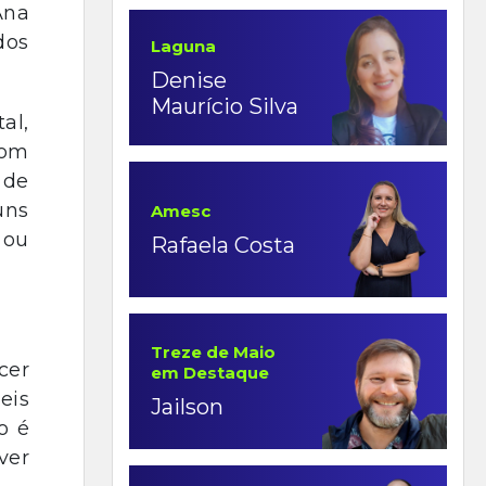
na
dos
Laguna
Denise
Maurício Silva
al,
com
 de
uns
Amesc
 ou
Rafaela Costa
Treze de Maio
cer
em Destaque
eis
Jailson
o é
ver