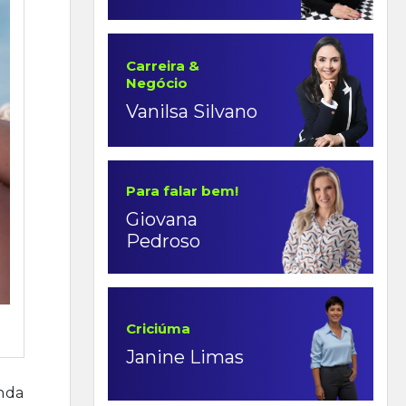
Carreira &
Negócio
Vanilsa Silvano
Para falar bem!
Giovana
Pedroso
Criciúma
Janine Limas
nda