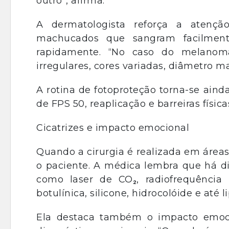
outro”, afirma.
A dermatologista reforça a atençã
machucados que sangram facilme
rapidamente. “No caso do melanoma
irregulares, cores variadas, diâmetro m
A rotina de fotoproteção torna-se ainda
de FPS 50, reaplicação e barreiras físi
Cicatrizes e impacto emocional
Quando a cirurgia é realizada em áreas
o paciente. A médica lembra que há dif
como laser de CO₂, radiofrequência m
botulínica, silicone, hidrocolóide e at
Ela destaca também o impacto emoci