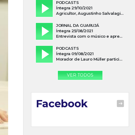
PODCASTS
Íntegra 29/10/2021
Agricultor, Augustinho Salvalagio, relata sobre aparição do Cavaleiro Negro no Rio das Furnas
JORNAL DA GUARUJÁ
Íntegra 25/08/2021
Entrevista com o músico e apresentador, Lismael Ferrareis, no Cidade e Campo
PODCASTS
Íntegra 09/08/2021
Morador de Lauro Müller participa de motociata em apoio a Bolsonaro
VER TODOS
Facebook