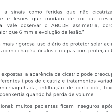
o a sinais como feridas que não cicatriz
nte e lesões que mudam de cor ou cres
, vale observar o ABCDE: assimetria, bor
aior que 6 mm e evolução da lesão.”
 mais rigorosa: uso diário de protetor solar ac
cas como chapéu, óculos e roupas com proteção 
 expostas, a aparência da cicatriz pode preocu
erentes tipos de cicatriz e tratamentos variad
icroagulhada, infiltração de corticoide, tox
é lipoenxertia quando há perda de volume.
onal: muitos pacientes ficam inseguros apó