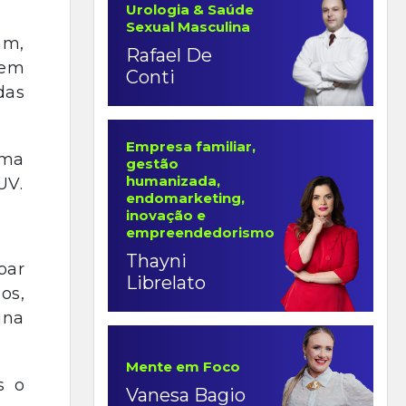
Urologia & Saúde
Sexual Masculina
am,
Rafael De
cem
Conti
das
Empresa familiar,
ima
gestão
humanizada,
UV.
endomarketing,
inovação e
empreendedorismo
Thayni
par
Librelato
os,
ina
Mente em Foco
s o
Vanesa Bagio