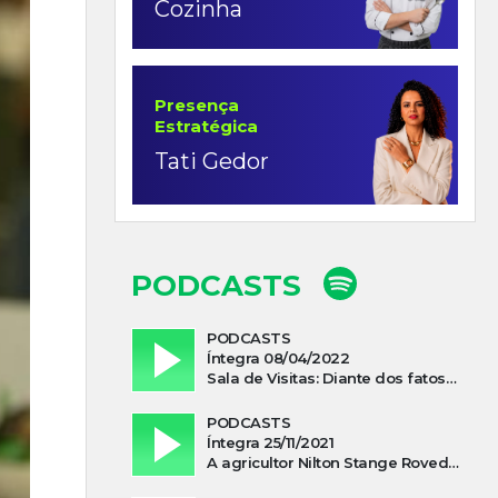
Cozinha
Presença
Estratégica
Tati Gedor
PODCASTS
PODCASTS
Íntegra 08/04/2022
Sala de Visitas: Diante dos fatos que influenciam a economia o que podemos esperar de 2022
PODCASTS
Íntegra 25/11/2021
A agricultor Nilton Stange Roveda, afirma ter recebido ajuda espiritual durante acidente