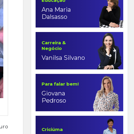
Educação
Ana Maria
Dalsasso
Carreira &
Negócio
Vanilsa Silvano
Para falar bem!
Giovana
Pedroso
uro
Criciúma