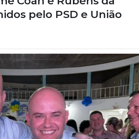
rme Coan e Rubens da
lhidos pelo PSD e União