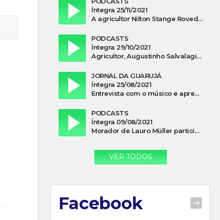
PODCASTS
Íntegra 25/11/2021
A agricultor Nilton Stange Roveda, afirma ter recebido ajuda espiritual durante acidente
PODCASTS
Íntegra 29/10/2021
Agricultor, Augustinho Salvalagio, relata sobre aparição do Cavaleiro Negro no Rio das Furnas
JORNAL DA GUARUJÁ
Íntegra 25/08/2021
Entrevista com o músico e apresentador, Lismael Ferrareis, no Cidade e Campo
PODCASTS
Íntegra 09/08/2021
Morador de Lauro Müller participa de motociata em apoio a Bolsonaro
VER TODOS
Facebook