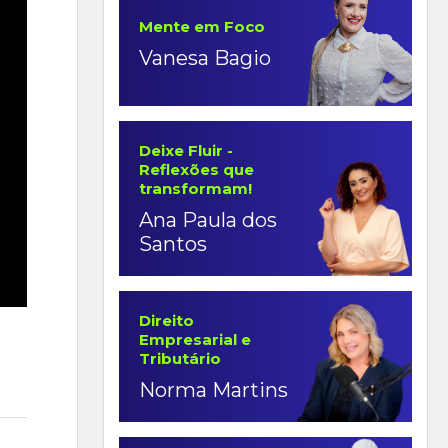
Mente em Foco
Vanesa Bagio
Deixe Fluir -
Reflexões que
transformam!
Ana Paula dos
Santos
Direito
Empresarial e
Tributário
Norma Martins