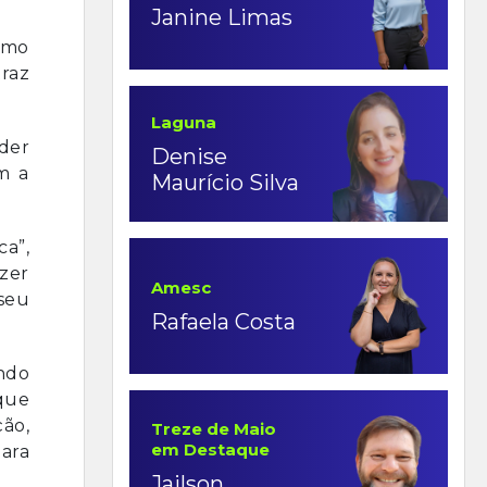
Janine Limas
como
traz
Laguna
der
Denise
m a
Maurício Silva
ca”,
zer
Amesc
seu
Rafaela Costa
ndo
que
ção,
Treze de Maio
em Destaque
ara
Jailson