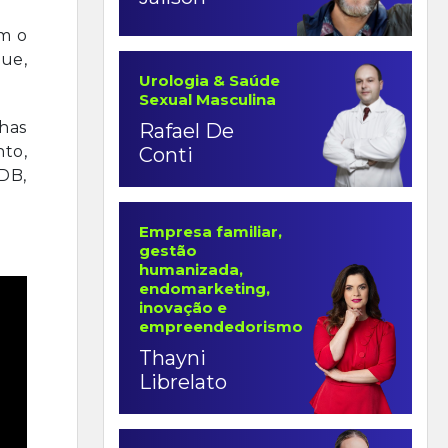
om o
que,
Urologia & Saúde
Sexual Masculina
has
Rafael De
nto,
Conti
SDB,
Empresa familiar,
gestão
humanizada,
endomarketing,
inovação e
empreendedorismo
Thayni
Librelato