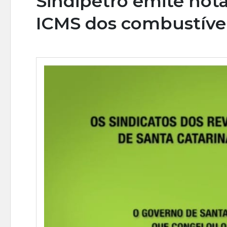
Sindipetro emite not
ICMS dos combustíve