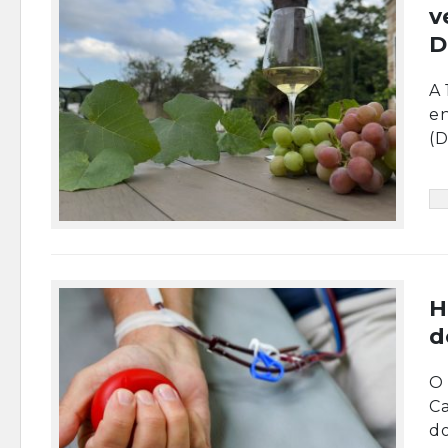
v
D
A 
e
(D
H
d
O 
Ca
do