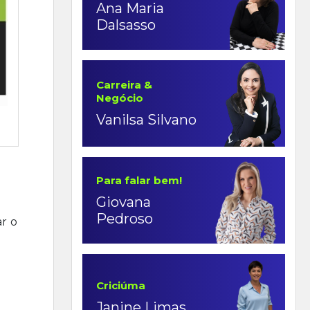
Ana Maria
Dalsasso
Carreira &
Negócio
Vanilsa Silvano
Para falar bem!
Giovana
Pedroso
r o
Criciúma
Janine Limas