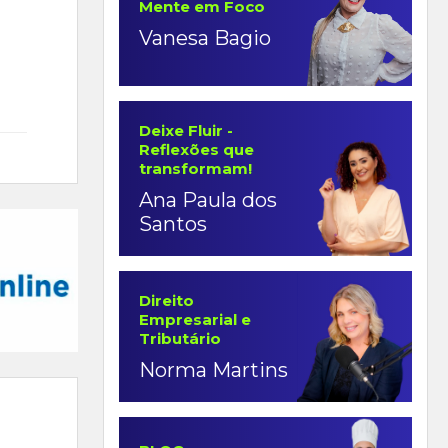
Mente em Foco
Vanesa Bagio
Deixe Fluir -
Reflexões que
transformam!
Ana Paula dos
Santos
Direito
Empresarial e
Tributário
Norma Martins