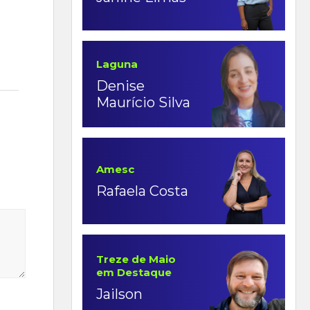
Laguna
Denise
Maurício Silva
Amesc
Rafaela Costa
Treze de Maio
em Destaque
Jailson