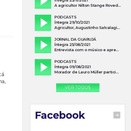
A agricultor Nilton Stange Roveda, afirma ter recebido ajuda espiritual durante acidente
PODCASTS
Íntegra 29/10/2021
Agricultor, Augustinho Salvalagio, relata sobre aparição do Cavaleiro Negro no Rio das Furnas
JORNAL DA GUARUJÁ
Íntegra 25/08/2021
Entrevista com o músico e apresentador, Lismael Ferrareis, no Cidade e Campo
PODCASTS
Íntegra 09/08/2021
Morador de Lauro Müller participa de motociata em apoio a Bolsonaro
tá
ha,
VER TODOS
Facebook