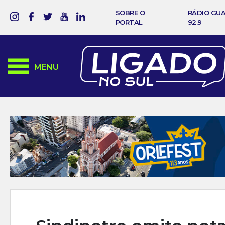
SOBRE O
RÁDIO GU
PORTAL
92.9
MENU