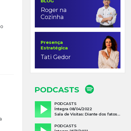
BLOG
Roger na
Cozinha
to
Presença
Estratégica
Tati Gedor
PODCASTS
PODCASTS
Íntegra 08/04/2022
Sala de Visitas: Diante dos fatos que influenciam a economia o que podemos esperar de 2022
a
PODCASTS
Íntegra 25/11/2021