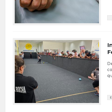
I
F
De
co
qu
E