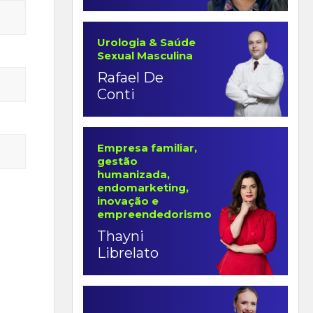
Urologia & Saúde
Sexual Masculina
Rafael De
Conti
Empresa familiar,
gestão
humanizada,
endomarketing,
inovação e
empreendedorismo
Thayni
Librelato