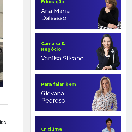
Educação
Ana Maria
Dalsasso
Carreira &
Negócio
Vanilsa Silvano
Para falar bem!
Giovana
Pedroso
ito
Criciúma