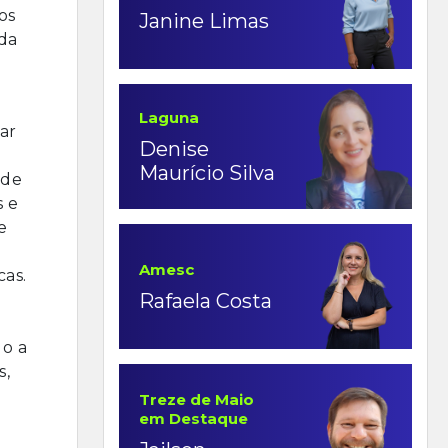
os
Janine Limas
 da
Laguna
ar
Denise
Maurício Silva
 de
s e
e
Amesc
cas.
Rafaela Costa
.
o a
s,
Treze de Maio
em Destaque