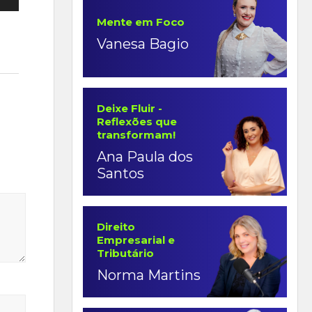
Mente em Foco
Vanesa Bagio
ntar
Deixe Fluir -
Reflexões que
uir
transformam!
e.
Ana Paula dos
Santos
Direito
Empresarial e
Tributário
Norma Martins