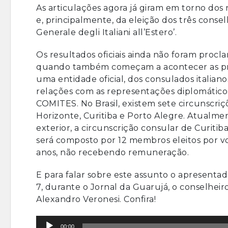
As articulações agora já giram em torno do
e, principalmente, da eleição dos três consel
Generale degli Italiani all’Estero’.
Os resultados oficiais ainda não foram procl
quando também começam a acontecer as pri
uma entidade oficial, dos consulados italiano
relações com as representações diplomático
COMITES. No Brasil, existem sete circunscriçõe
Horizonte, Curitiba e Porto Alegre. Atualm
exterior, a circunscrição consular de Curitib
será composto por 12 membros eleitos por vo
anos, não recebendo remuneração.
E para falar sobre este assunto o apresentado
7, durante o Jornal da Guarujá, o conselheir
Alexandro Veronesi. Confira!
Tocador
00:00