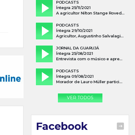
PODCASTS
Íntegra 25/11/2021
A agricultor Nilton Stange Roveda, afirma ter recebido ajuda espiritual durante acidente
PODCASTS
Íntegra 29/10/2021
Agricultor, Augustinho Salvalagio, relata sobre aparição do Cavaleiro Negro no Rio das Furnas
JORNAL DA GUARUJÁ
Íntegra 25/08/2021
Entrevista com o músico e apresentador, Lismael Ferrareis, no Cidade e Campo
PODCASTS
Íntegra 09/08/2021
Morador de Lauro Müller participa de motociata em apoio a Bolsonaro
VER TODOS
Facebook