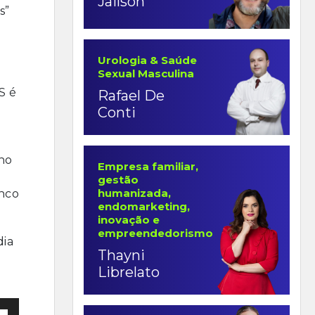
Jailson
s”
Urologia & Saúde
Sexual Masculina
S é
Rafael De
Conti
no
Empresa familiar,
gestão
humanizada,
inco
endomarketing,
inovação e
empreendedorismo
dia
Thayni
Librelato