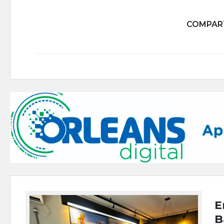
COMPART
E
B