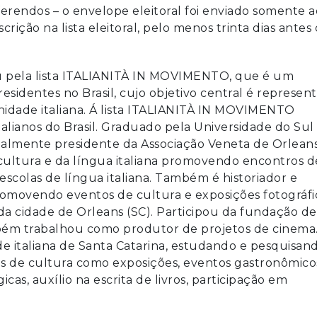
eferendos – o envelope eleitoral foi enviado somente a
rição na lista eleitoral, pelo menos trinta dias antes
u pela lista ITALIANITÀ IN MOVIMENTO, que é um
esidentes no Brasil, cujo objetivo central é represent
nidade italiana. Á lista ITALIANITÀ IN MOVIMENTO
alianos do Brasil. Graduado pela Universidade do Sul
almente presidente da Associação Veneta de Orlean
ultura e da língua italiana promovendo encontros d
escolas de língua italiana. Também é historiador e
 promovendo eventos de cultura e exposições fotográfi
da cidade de Orleans (SC). Participou da fundação de
mbém trabalhou como produtor de projetos de cinema
italiana de Santa Catarina, estudando e pesquisand
os de cultura como exposições, eventos gastronômico
as, auxílio na escrita de livros, participação em