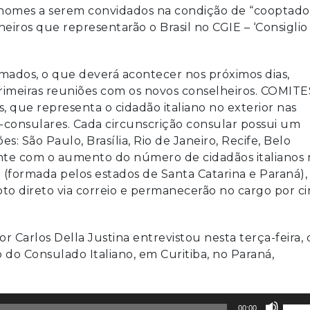
s nomes a serem convidados na condição de “cooptado
heiros que representarão o Brasil no CGIE – ‘Consiglio
amados, o que deverá acontecer nos próximos dias,
meiras reuniões com os novos conselheiros. COMITE
s, que representa o cidadão italiano no exterior nas
-consulares. Cada circunscrição consular possui um
s: São Paulo, Brasília, Rio de Janeiro, Recife, Belo
ente com o aumento do número de cidadãos italianos 
a (formada pelos estados de Santa Catarina e Paraná),
to direto via correio e permanecerão no cargo por c
r Carlos Della Justina entrevistou nesta terça-feira, 
o do Consulado Italiano, em Curitiba, no Paraná,
Use
00:00