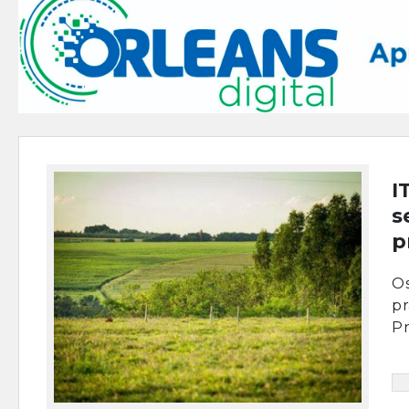
I
s
p
Os
pr
Pr