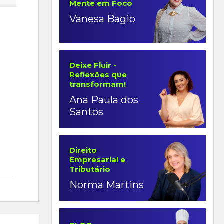
Mente em Foco
Vanesa Bagio
Deixe Fluir -
Reflexões que
transformam!
Ana Paula dos
Santos
Direito
Empresarial e
Tributário
Norma Martins