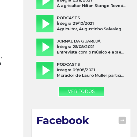
A agricultor Nilton Stange Roveda, afirma ter recebido ajuda espiritual durante acidente
PODCASTS
Íntegra 29/10/2021
Agricultor, Augustinho Salvalagio, relata sobre aparição do Cavaleiro Negro no Rio das Furnas
JORNAL DA GUARUJÁ
Íntegra 25/08/2021
Entrevista com o músico e apresentador, Lismael Ferrareis, no Cidade e Campo
,
a
PODCASTS
Íntegra 09/08/2021
Morador de Lauro Müller participa de motociata em apoio a Bolsonaro
VER TODOS
Facebook