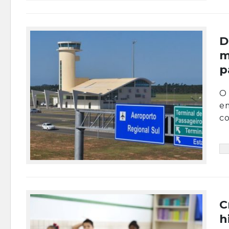
D
m
p
O 
em
co
C
h