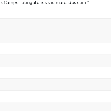
o.
Campos obrigatórios são marcados com
*
volum