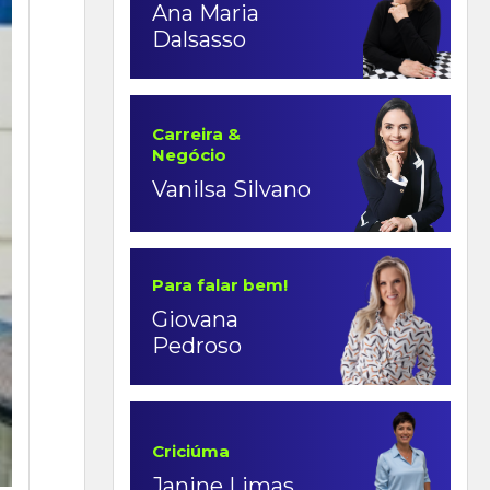
Ana Maria
Dalsasso
Carreira &
Negócio
Vanilsa Silvano
Para falar bem!
Giovana
Pedroso
Criciúma
Janine Limas