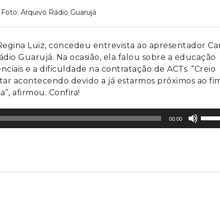
Foto: Arquivo Rádio Guarujá
Regina Luiz, concedeu entrevista ao apresentador Ca
Rádio Guarujá. Na ocasião, ela falou sobre a educação
ciais e a dificuldade na contratação de ACTs. “Creio
tar acontecendo devido a já estarmos próximos ao fi
”, afirmou. Confira!
Use
00:00
as
setas
para
cima
ou
para
baixo
para
aume
ou
dimin
o