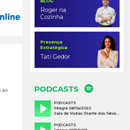
BLOG
Roger na
Cozinha
Presença
Estratégica
Tati Gedor
PODCASTS
s ao
a
PODCASTS
Íntegra 08/04/2022
Sala de Visitas: Diante dos fatos que influenciam a economia o que podemos esperar de 2022
PODCASTS
Íntegra 25/11/2021